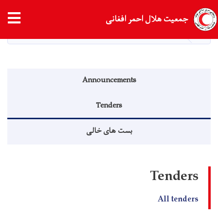
Skip
tion
جمعیت هلال احمر افغانی
to
main
HOME
Tenders
content
Announcements menu
Announcements
Tenders
بست های خالی
Tenders
All tenders