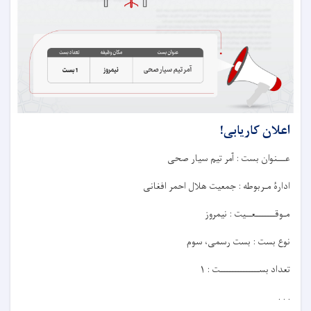
اعلان کاریابی!
عـــنوان بست : آمر تیم سیار صحی
ادارۀ مـربوطه : جمعیت هلال احمر افغانی
مـوقـــــــعــيت : نیمروز
نوع بست : بست رسمی، سوم
تعداد بســــــــــــــت : ۱
. . .