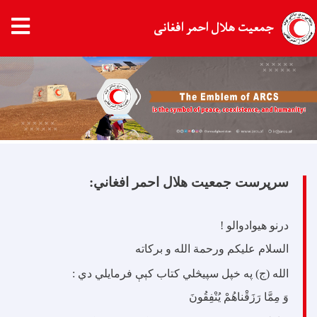
جمعیت هلال احمر افغانی
Skip
to
main
content
سرپرست جمعیت هلال احمر افغاني:
درنو هیوادوالو !
السلام علیکم ورحمة الله و برکاته
الله (ج) په خپل سپيڅلي کتاب کېې فرمایلي دي :
وَ مِمَّا رَزَقْناهُمْ يُنْفِقُونَ