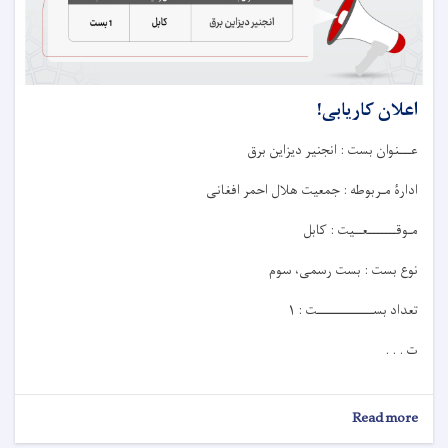
اعلان کاریابی!
عـــنوان بست : انجنیر دیزاین برق
ادارۀ مـربوطه : جمعیت هلال احمر افغانی
مـوقـــــــعــيت : کابل
نوع بست : بست رسمی، سوم
تعداد بســــــــــــــت : ۱
ت . . .
about
Read more
اعلان