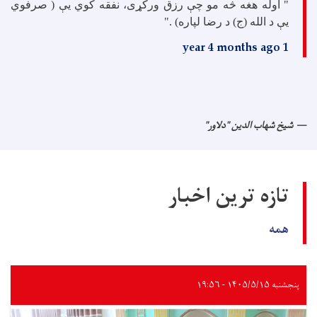
" اوله هغه څه مو چې رزق ورکړی، نفقه کوي یې ( صرفوي
یې د الله (ج) د رضا لپاره) ."
1 year 4 months ago
شیخ شهاب الدین "دلاور"
تازه ترین اخبار
همه
پنجشنبه ۱۴۰۵/۵/۱۵ - ۱۹:۵۶