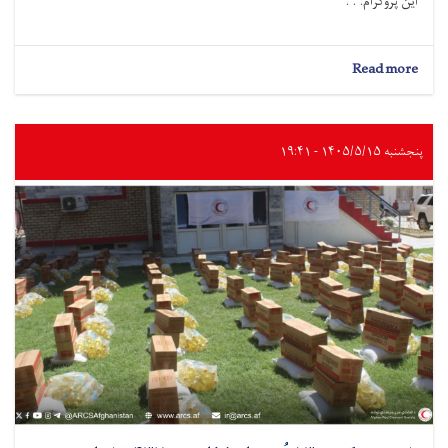
این پروگرام. . .
about
Read more
لوگر؛
به
صدها
خانواده
پنجشنبه ۱۴۰۵/۵/۱۵ - ۱۹:۴۱
درباره
آب
آشامیدنی
سالم
و
حفظ‌الصحه
آگاهی‌دهی
شد