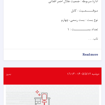
ادارۀ مـربوطه : جمعیت هلال احمر افغانی
مـوقـــــــعــيت : کابل
نوع بست : بست رسمی، چهارم
تعداد بســــــــــــــت : ۱
تاب . . .
about
Read more
اعلان
کاریابی!
دوشنبه ۱۴۰۵/۵/۱۲ - ۱۶:۱۳
نیمروز