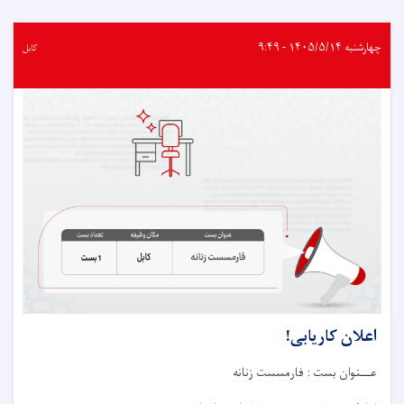
کاریابی!
چهارشنبه ۱۴۰۵/۵/۱۴ - ۹:۴۹
کابل
اعلان کاریابی!
عـــنوان بست : فارمسست زنانه