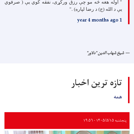
" اوله هغه څه مو چې رزق ورکړی، نفقه کوي یې ( صرفوي
یې د الله (ج) د رضا لپاره) ."
1 year 4 months ago
شیخ شهاب الدین "دلاور"
تازه ترین اخبار
همه
پنجشنبه ۱۴۰۵/۵/۱۵ - ۱۹:۵۶