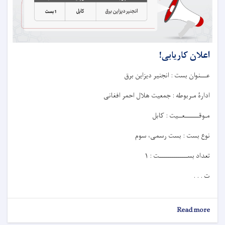
اعلان کاریابی!
عـــنوان بست : انجنیر دیزاین برق
ادارۀ مـربوطه : جمعیت هلال احمر افغانی
مـوقـــــــعــيت : کابل
نوع بست : بست رسمی، سوم
تعداد بســــــــــــــت : ۱
ت . . .
about
Read more
اعلان