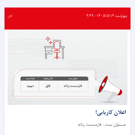
کاریابی!
چهارشنبه ۱۴۰۵/۵/۱۴ - ۹:۴۹
کابل
اعلان کاریابی!
عـــنوان بست : فارمسست زنانه