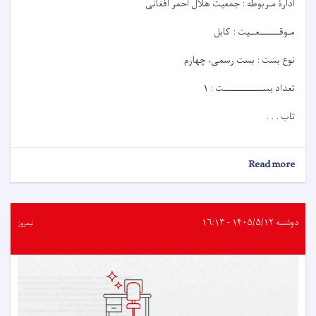
ادارۀ مـربوطه : جمعیت هلال احمر افغانی
مـوقـــــــعــيت : کابل
نوع بست : بست رسمی، چهارم
تعداد بســــــــــــــت : ۱
تاب . . .
about
Read more
اعلان
کاریابی!
دوشنبه ۱۴۰۵/۵/۱۲ - ۱۶:۱۳
نیمروز