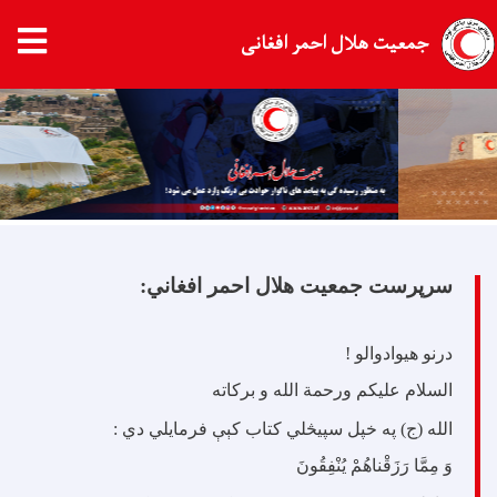
جمعیت هلال احمر افغانی
Skip
to
main
content
سرپرست جمعیت هلال احمر افغاني:
درنو هیوادوالو !
السلام علیکم ورحمة الله و برکاته
الله (ج) په خپل سپيڅلي کتاب کېې فرمایلي دي :
وَ مِمَّا رَزَقْناهُمْ يُنْفِقُونَ