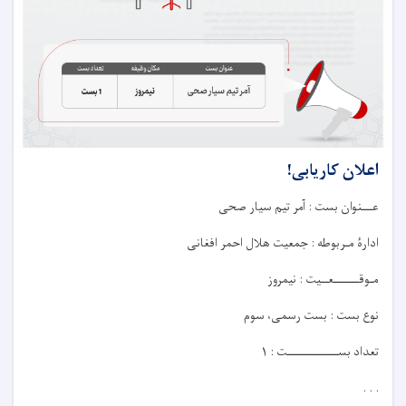
اعلان کاریابی!
عـــنوان بست : آمر تیم سیار صحی
ادارۀ مـربوطه : جمعیت هلال احمر افغانی
مـوقـــــــعــيت : نیمروز
نوع بست : بست رسمی، سوم
تعداد بســــــــــــــت : ۱
. . .