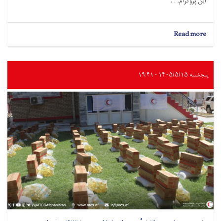
این پروگرام. . .
about
Read more
لوگر؛
به
صدها
خانواده
پنجشنبه ۱۴۰۵/۵/۱۵ - ۱۹:۴۱
درباره
آب
آشامیدنی
سالم
و
حفظ‌الصحه
آگاهی‌دهی
شد