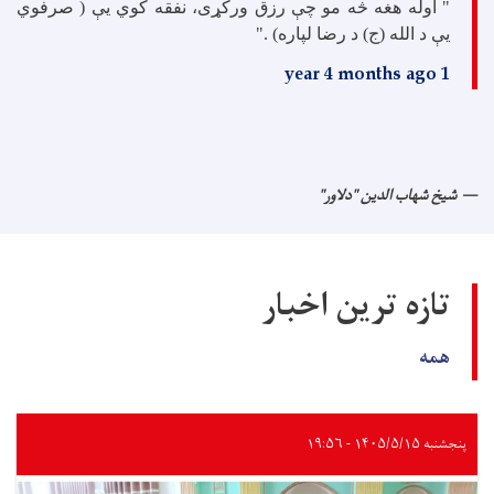
" اوله هغه څه مو چې رزق ورکړی، نفقه کوي یې ( صرفوي
یې د الله (ج) د رضا لپاره) ."
1 year 4 months ago
شیخ شهاب الدین "دلاور"
تازه ترین اخبار
همه
پنجشنبه ۱۴۰۵/۵/۱۵ - ۱۹:۵۶