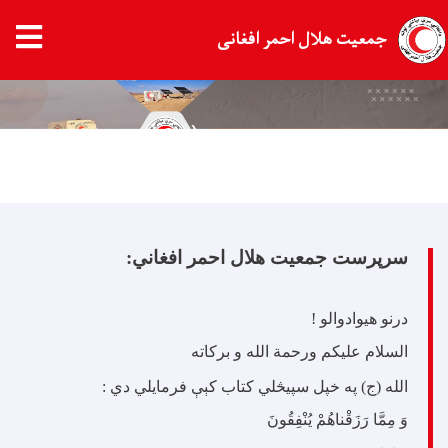
جمعیت هلال احمر افغانی
Skip
to
main
content
سرپرست جمعیت هلال احمر افغاني:
درنو هیوادوالو !
السلام علیکم ورحمة الله و برکاته
الله (ج) په خپل سپيڅلي کتاب کېې فرمایلي دي :
وَ مِمَّا رَزَقْناهُمْ يُنْفِقُونَ