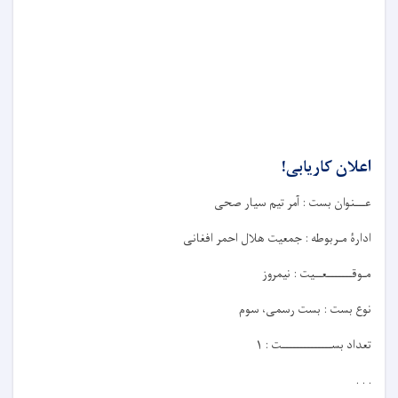
اعلان کاریابی!
عـــنوان بست : آمر تیم سیار صحی
ادارۀ مـربوطه : جمعیت هلال احمر افغانی
مـوقـــــــعــيت : نیمروز
نوع بست : بست رسمی، سوم
تعداد بســــــــــــــت : ۱
. . .