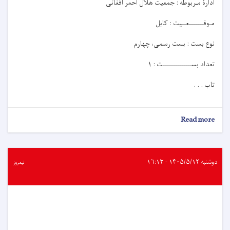
ادارۀ مـربوطه : جمعیت هلال احمر افغانی
مـوقـــــــعــيت : کابل
نوع بست : بست رسمی، چهارم
تعداد بســــــــــــــت : ۱
تاب . . .
about
Read more
اعلان
کاریابی!
دوشنبه ۱۴۰۵/۵/۱۲ - ۱۶:۱۳
نیمروز