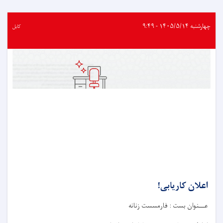
کاریابی!
چهارشنبه ۱۴۰۵/۵/۱۴ - ۹:۴۹
کابل
اعلان کاریابی!
عـــنوان بست : فارمسست زنانه