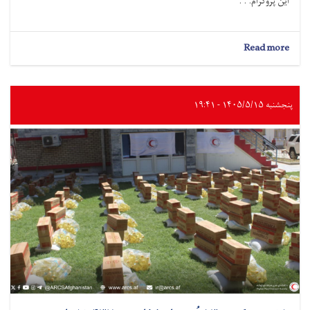
این پروگرام. . .
about
Read more
لوگر؛
به
صدها
خانواده
پنجشنبه ۱۴۰۵/۵/۱۵ - ۱۹:۴۱
درباره
آب
آشامیدنی
سالم
و
حفظ‌الصحه
آگاهی‌دهی
شد