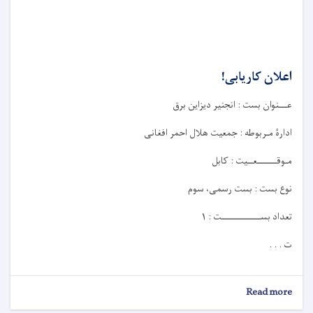
اعلان کاریابی!
عـــنوان بست : انجنیر دیزاین برق
ادارۀ مـربوطه : جمعیت هلال احمر افغانی
مـوقـــــــعــيت : کابل
نوع بست : بست رسمی، سوم
تعداد بســــــــــــــت : ۱
ت . . .
about
Read more
اعلان