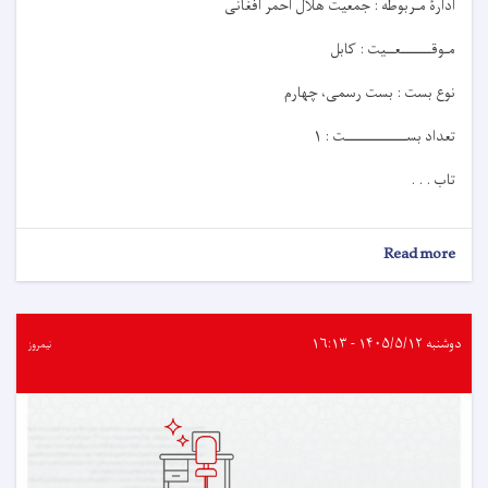
ادارۀ مـربوطه : جمعیت هلال احمر افغانی
مـوقـــــــعــيت : کابل
نوع بست : بست رسمی، چهارم
تعداد بســــــــــــــت : ۱
تاب . . .
about
Read more
اعلان
کاریابی!
دوشنبه ۱۴۰۵/۵/۱۲ - ۱۶:۱۳
نیمروز