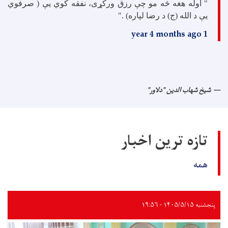
" اوله هغه څه مو چې رزق ورکړی، نفقه کوي یې ( صرفوي
یې د الله (ج) د رضا لپاره) ."
1 year 4 months ago
شیخ شهاب الدین "دلاور"
تازه ترین اخبار
همه
پنجشنبه ۱۴۰۵/۵/۱۵ - ۱۹:۵۶