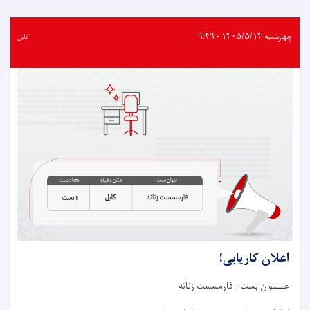
کاریابی!
چهارشنبه ۱۴۰۵/۵/۱۴ - ۹:۴۹
کابل
اعلان کاریابی!
عـــنوان بست : فارمسست زنانه