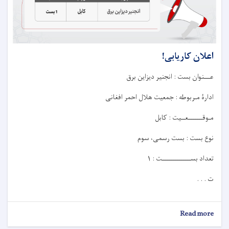
اعلان کاریابی!
عـــنوان بست : انجنیر دیزاین برق
ادارۀ مـربوطه : جمعیت هلال احمر افغانی
مـوقـــــــعــيت : کابل
نوع بست : بست رسمی، سوم
تعداد بســــــــــــــت : ۱
ت . . .
about
Read more
اعلان