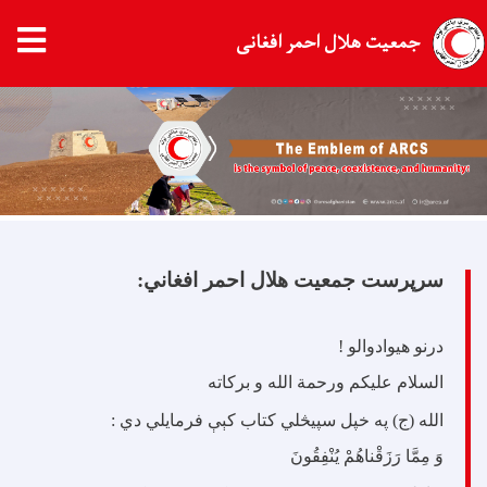
جمعیت هلال احمر افغانی
Skip
to
main
content
سرپرست جمعیت هلال احمر افغاني:
درنو هیوادوالو !
السلام علیکم ورحمة الله و برکاته
الله (ج) په خپل سپيڅلي کتاب کېې فرمایلي دي :
وَ مِمَّا رَزَقْناهُمْ يُنْفِقُونَ