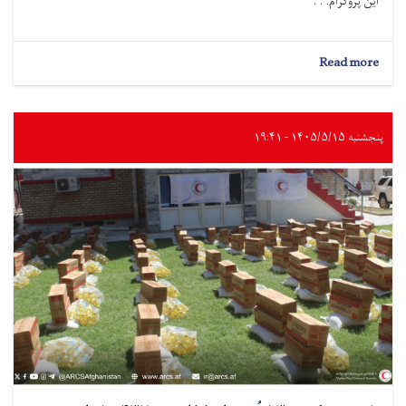
این پروگرام. . .
about
Read more
لوگر؛
به
صدها
خانواده
پنجشنبه ۱۴۰۵/۵/۱۵ - ۱۹:۴۱
درباره
آب
آشامیدنی
سالم
و
حفظ‌الصحه
آگاهی‌دهی
شد