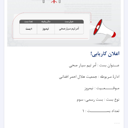
اعلان کاریابی!
عـــنوان بست : آمر تیم سیار صحی
ادارۀ مـربوطه : جمعیت هلال احمر افغانی
مـوقـــــــعــيت : نیمروز
نوع بست : بست رسمی، سوم
تعداد بســــــــــــــت : ۱
. . .