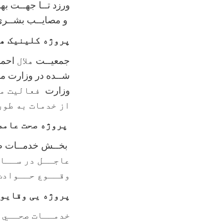
ورزد تــا جهــت ب
و مصايــب بشــري ر
پروژه کلینیک ها
جمعيــت
هلال
احمرا
شــده در وزارت مح
وزارت
فعالیت می
از خدمات به طور
پروژه صحت عامه 
بخــش خدمــات 
عاجــل در ســاح
وقــوع حــوادث
پروژه یی وقایو
خدمــات صحــي