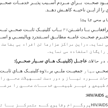
هبــود صحــت بــراي مــردم آســيب پذيــر خدمــات صحــي
ا از ايــن ناحيــه کاهــش دهــد.
ی صحی ثابت
:
فغانــي بــا داشــتن
۴۷
بــاب کلينيــک ثابــت صحــي ثبــ
تــرم صحــت عامــه مطابــق اســتندرد وپاليســي و اســت
 نماید. دراین مراکز هزارها تن افراد بی بضاعت 
 رایګان استفاده می نماید.
در حالات
عاجــل (کلينيــک هــاي ســيار صحــي):
صحــي
سیار
جمعيــت ملــي بر
علا
وه
کلينيــک هــاي ثابــت
ات مــورد نيــاز و دور دست تســهيلات صحــي را 
 طبيعي و غيــر طبيعــي خدمــات صحــي را عرضــ
ي
:
HIV/AIDS
پروگــرام وقايوي کــه متمرکــز بــا ت
HIV/AIDS