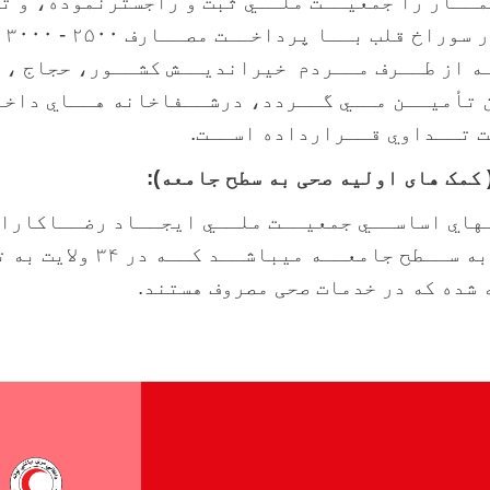
ــار را جمعيــت ملــي ثبت و راجسترنموده، و ت
هزارا
 از طــرف مــردم خيرانديــش کشــور، حجاج ، ص
 تأميــن مــي گــردد، درشــفاخانه هــاي داخـ
ت تــداوي قــرارداده اســت.
 کمک های اولیه صحی به سطح جامعه):
هاي اساســي جمعيــت ملــي ايجــاد رضــاکاران
شده که در خدمات صحی مصروف هستند.