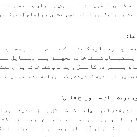
ده گــي از طريــق آمــوزش بــراي جامعه برنامه
یت ها جلوګیری ازامراض، نشان و راهای امورګستر
ها
:
حــي برعــلاوه کلينيــک هــای ســيار صحــي د
يــکبــاب شــفاخانه مجهــز بــا وســايل مــ
د بســتر در کابــل و یک باب شفاخانه برای معت
ایت پروان تهیه ګردیده، که روزانه صدهاتن بیمار
ي مريضــان ســوراخ قلبی
:
اخ ولادي قلبــي) يــک مشــکل بــزرگ ديگــري ا
 بــا آن روبــرو هســتند. ايــن مريضــان اکثـ
ارنــد کــه از آغــاز پروســه تــداوي تــا ا