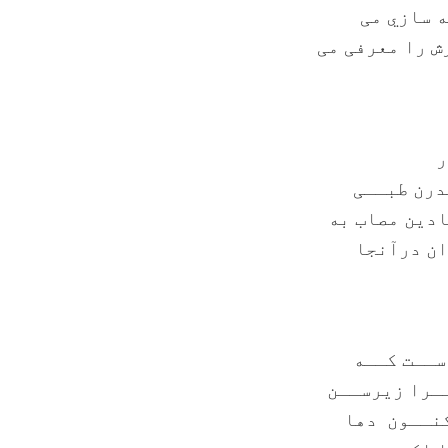
 سازي می
ش را معرفی می
ر
درن طبــی
ادین مصاب به
ان درآنجا
ســت کــه
ـرا زيرســن
کنــون دها