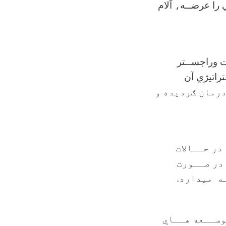
 را عرضــه
،
آلام
ت وراجســتر
راتيژي آن
درمان ګردیده و
در حــالات
در صــورت
ه ميدارد.
وســعه هــاي