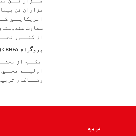
هــزار تــن بيم
امريکايــي کــه
سفارت هندوستان
از کشــور تحــ
پرو
گ
رام
(
CBHFA
يکــي از بخشــ
رضــاکار تربیه 
در باره