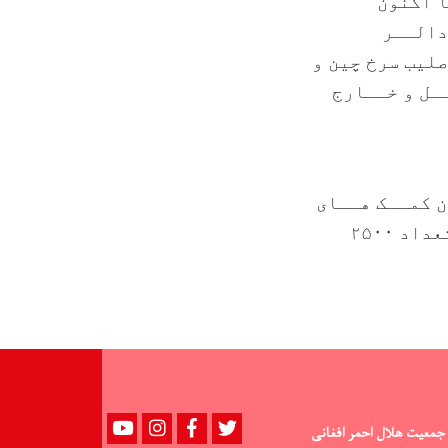
ا اکنون
ن تن بیمار سوراخ قلب بــا پرداخــت مصــارف ۲۵۰۰ - ۳۰۰۰ دالــر
لیب سرخ چین و
ـل و خــارج
 کمــک هــای
اوليــه صحــي به ســطح جامعــه ميباشــد کــه در ۳۴ ولایت به تعداد ۲۵۰۰
Youtube
instagram
Facebook
Twitter
جمعیت هلال احمر افغانی