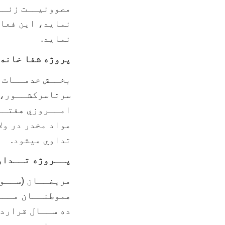
مصوونيــت زنــ
نماید، این فعال
نماید.
پروژه شفا خانه 
بخــش خدمــات ص
سرتاسرکشــور، 
امــروزي هفتــا
مواد مخدر در ول
تداوي میشود.
پــروژه تــداو
مريضــان (ســور
هموطنــان مــا
ده ســال قرارد