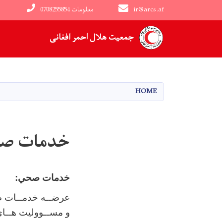
ir@arcs.af
0708255854 معلومات
Main navigation
جمعیت هلال احمر افغانی
HOME
خدمات ص
خدمات صحي:
عرضــه خدمــات صح
و مســووليت هــاي