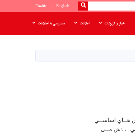
SEARCH
Pashto
English
اخبار و گزارشات
اعلانات
دسترسی به اطلاعات
ش هــاي اساســي
ـي
تلا
ش مــی