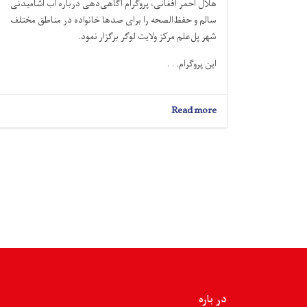
هلال احمر افغانی، پروگرام آگاهی‌دهی درباره آب آشامیدنی
سالم و حفظ‌الصحه را برای صدها خانواده در مناطق مختلف
شهر پل‌علم مرکز ولایت لوگر برگزار نمود.
این پروگرام. . .
about
Read more
لوگر؛
به
صدها
خانواده
درباره
آب
آشامیدنی
سالم
و
حفظ‌الصحه
آگاهی‌دهی
شد
در باره