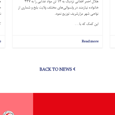
هلال احمر افغانی نزدیک به ۱۳ تُن مواد غذایی را به ۴۳۷
خانواده نیازمند در ولسوالی‌های مختلف ولایت بلخ و شماری از
خ
نواحی شهر مزارشریف توزیع نمود.
ن
این کمک‌ که با. . .
ک
e
about
Read more
بلخ؛
نزدیک
به
۱۳
تُن
BACK TO NEWS
مواد
غذایی
به
۴۳۷
خانواده
نیازمند
توزیع
شد