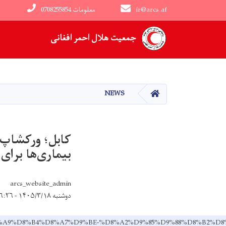
ir@arcs.af
0708255854 معلومات
Main navigation
جمعیت هلال احمر افغانی
HOME
NEWS
کابل؛ ورکشاپ 
بیماری‌ها برا
arcs_website_admin
دوشنبه ۱۴۰۵/۳/۱۸ - ۱۶:۲۶
%B1%DA%A9%D8%B4%D8%A7%D9%BE-%D8%A2%D9%85%D9%88%D8