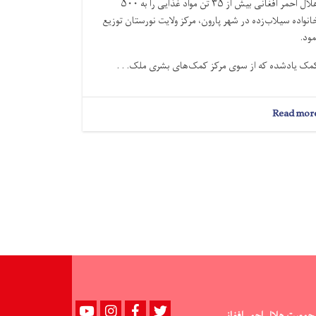
هلال احمر افغانی بیش از ۳۵ تُن مواد غذایی را به ۵۰۰
انواده سیلاب‌زده در شهر پارون، مرکز ولایت نورستان توزیع
مود.
مک یادشده که از سوی مرکز کمک‌های بشرى ملک. . .
about
Read mor
نورستان؛
بیش
از
۳۵
تُن
مواد
غذایی
به
۵۰۰
خانواده
سیلاب‌زده
توزیع
شد
Youtube
instagram
Facebook
Twitter
جمعیت هلال احمر افغانی