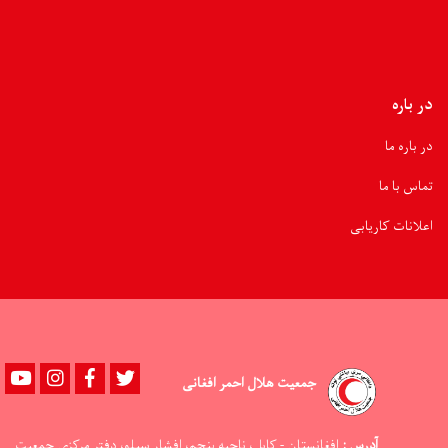
نقدی
به
۲۵۰
خانواده
سیلاب‌زده
توزیع
در باره
شد
در باره ما
تماس با ما
اعلانات کاریابی
Youtube
instagram
Facebook
Twitter
جمعیت هلال احمر افغانی
آدرس :
افغانستان - کابل، ناحيه پنجم، افشار سيلو، دفتر مرکزي جمعيت