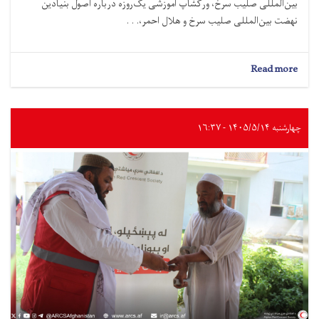
بین‌المللی صلیب سرخ، ورکشاپ آموزشی یک‌روزه درباره اصول بنیادین
نهضت بین‌المللی صلیب سرخ و هلال احمر،. . .
about
Read more
کابل؛
ورکشاپ
آموزشی
درباره
چهارشنبه ۱۴۰۵/۵/۱۴ - ۱۶:۳۷
معرفی
نهضت
بین‌المللی
و
جمعیت‌های
ملی
برای
علمای
دینی
برگزار
شد