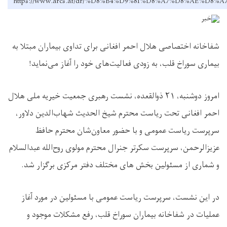
https://www.arcs.af/dr/%D8%B4%D9%81%D8%A7%D8%A
شفاخانه‌ اختصاصى هلال احمر افغانی برای تداوی بیماران مبتلا به
بیماری سوراخ قلب، به زودی فعالیت‌های خود را آغاز می‌نماید!
امروز دوشنبه، ۲۱ ذوالقعده، نشست رهبری جمعیت خیریه ملی هلال
احمر افغانی تحت ریاست محترم شیخ الحدیث شهاب‌الدین دلاور،
سرپرست ریاست عمومی و با حضور معاون‌شان محترم حافظ
عزیزالرحمن، سرپرست سکرتر جنرال محترم مولوی روح‌الله عبدالسلام
و شماری از مسئولین بخش های مختلف دفتر مرکزی برگزار شد.
در این نشست، سرپرست ریاست عمومی با مسئولین در مورد آغاز
عملیات در شفاخانه بیماران سوراخ قلب، رفع مشکلات موجود و