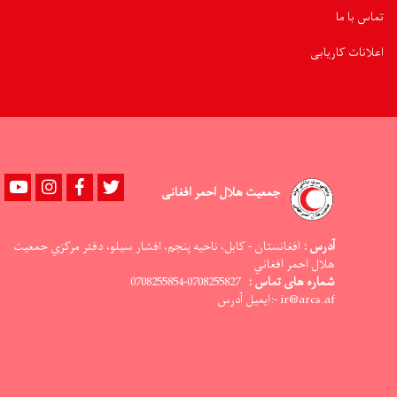
تماس با ما
اعلانات کاریابی
Youtube
instagram
Facebook
Twitter
جمعیت هلال احمر افغانی
آدرس :
افغانستان - کابل، ناحيه پنجم، افشار سيلو، دفتر مرکزي جمعيت
هلال احمر افغاني
شماره های تماس :
0708255827-0708255854
ir@arcs.af -:ایمیل آدرس