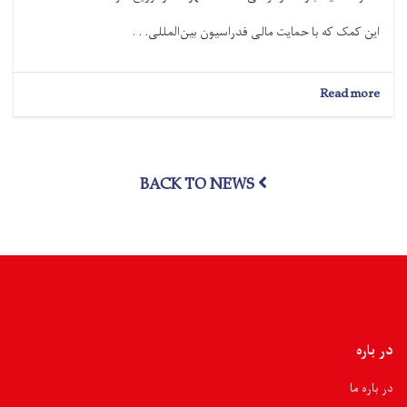
این کمک که با حمایت مالی فدراسیون بین‌المللی. . .
about
Read more
کندز؛
۲
میلیون
و
BACK TO NEWS
۶۲۵
هزار
افغانی
کمک
نقدی
به
۲۵۰
خانواده
سیلاب‌زده
توزیع
در باره
شد
در باره ما