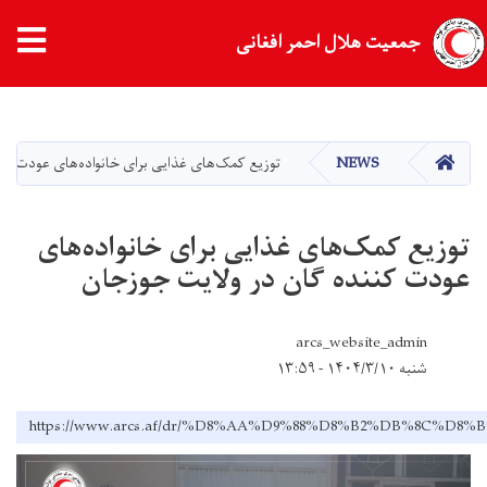
tion
جمعیت هلال احمر افغانی
Skip
to
main
HOME
NEWS
توزیع کمک‌های غذایی برای خانواده‌های عودت کن
content
توزیع کمک‌های غذایی برای خانواده‌های
عودت کننده گان در ولایت جوزجان
arcs_website_admin
شنبه ۱۴۰۴/۳/۱۰ - ۱۳:۵۹
https://www.arcs.af/dr/%D8%AA%D9%88%D8%B2%DB%8