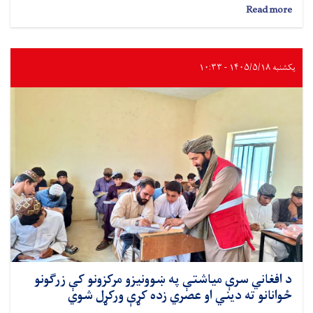
about
Read more
کابل؛
د
لومړنیو
مرستو
یکشنبه ۱۴۰۵/۵/۱۸ - ۱۰:۳۳
روزونکو
ته
پنځه
ورځنی
روزنیز
ورکشاپ
پیل
شو
د افغاني سرې میاشتې په ښوونیزو مرکزونو کې زرګونو
ځوانانو ته ديني او عصري زده کړې ورکړل شوي