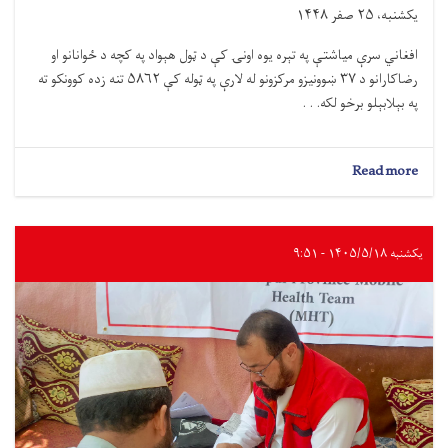
یکشنبه، ۲۵ صفر ۱۴۴۸
افغاني سرې میاشتې په تېره يوه اونۍ کې د ټول هېواد په کچه د ځوانانو او
رضاکارانو د ۳٧ ښوونیزو مرکزونو له لارې په ټوله کې ۵۸۶۲ تنه زده کوونکو ته
په بېلابېلو برخو لکه. . .
about
Read more
د
افغاني
سرې
میاشتې
یکشنبه ۱۴۰۵/۵/۱۸ - ۹:۵۱
په
ښوونیزو
مرکزونو
کې
زرګونو
ځوانانو
ته
ديني
او