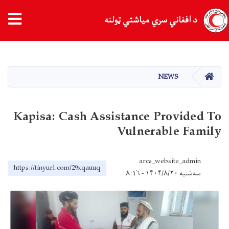
د افغاني سري میاشتي ټولنه
اصلي
منځپانګه
دانګل
کور
NEWS
Kapisa: Cash Assistance Provided To
Vulnerable Family
arcs_website_admin
https://tinyurl.com/29xqauuq
سه‌شنبه ۱۴۰۴/۸/۲۰ - ۸:۱۶