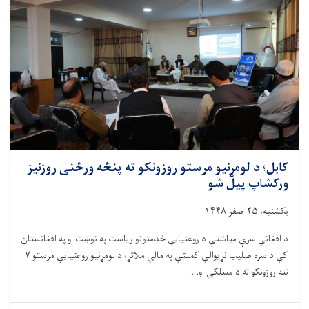
کابل؛ د لومړنیو مرستو روزونکو ته پنځه ورځنی روزنیز
ورکشاپ پیل شو
یکشنبه، ۲۵ صفر ۱۴۴۸
د افغاني سرې میاشتې د روغتیايي خدمتونو ریاست په نوښت او په افغانستان
کې د سره صلیب نړیوالې کمېټې په مالي ملاتړ، د لومړنیو روغتیايي مرستو ۷
تنه روزونکو ته د مسلکي او. . .