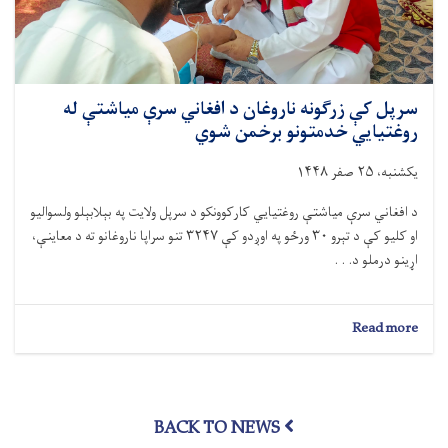
عصري
زده
کړې
ورکړل
شوي
سرپل کې زرګونه ناروغان د افغاني سرې مياشتې له
روغتيايي خدمتونو برخمن شوي
یکشنبه، ۲۵ صفر ۱۴۴۸
د افغاني سرې میاشتې روغتیايي کارکوونکو د سرپل ولایت په بېلابېلو ولسوالیو
او کلیو کې د تېرو ۳۰ ورځو په اوږدو کې ۳۲۴۷ تنو سراپا ناروغانو ته د معاینې،
اړینو درملو د. . .
about
Read more
سرپل
کې
زرګونه
ناروغان
BACK TO NEWS
د