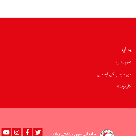
افغاني
سرې
مياشتې
له
روغتيايي
خدمتونو
برخمن
شوي
په اړه
زموږ په اړه
موږ سره اړیکی اونیسی
کارموندنه
Youtube
instagram
Facebook
Twitter
د افغاني سري میاشتي ټولنه