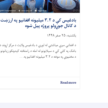
بادغیس کې د ۳.۲ میلیونه افغانیو په ارزښت
د کانال جوړولو پروژه پیل شوه
یکشنبه، ۲۵ صفر ۱۴۴۸
د افغاني سرې میاشتې له لوري د بادغیس ولایت د مرکز اړوند د
باغک په کلي کې د سېلابونو له امله د رامنځته کېدونکو زیانونو
د مخنیوي په موخه د ۳.۲ میلیونه افغانیو په. . .
about
Read more
بادغیس
کې
د
۳.۲
میلیونه