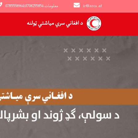
ir@arcs.af
0785558964\0708255854 معلومات
Main navigation
د افغاني سري میاشتي ټولنه