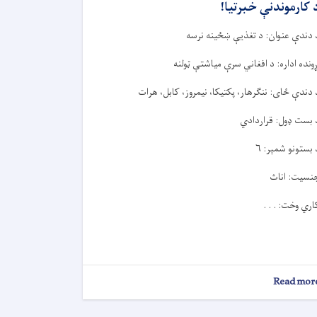
 کارموندنې خبرتيا!
 دندې عنوان: د تغذیې ښځينه نرسه
ړونده اداره: د افغاني سرې میاشتې ټولنه
 دندې ځای: ننګرهار، پکتیکا، نیمروز، کابل، هرات
 بست ډول: قراردادي
 بستونو شمېر: ۶
نسیت: اناث
اري وخت: . . .
about
Read mor
د
کارموندنې