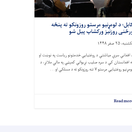
ابل؛ د لومړنیو مرستو روزونکو ته پنځه
رځنی روزنیز ورکشاپ پیل شو
شنبه، ۲۵ صفر ۱۴۴۸
 افغاني سرې میاشتې د روغتیايي خدمتونو ریاست په نوښت او
ه افغانستان کې د سره صلیب نړیوالې کمېټې په مالي ملاتړ، د
مړنیو روغتیايي مرستو ۷ تنه روزونکو ته د مسلکي او. . .
about
Read mor
کابل؛
د
لومړنیو
مرستو
روزونکو