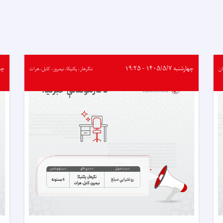
ته
خوراکي
او
غیرخوراکي
توکي
ورکړل
شول
چهارشنبه ۱۴۰۵/۵/۷ - ۱۹:۲۵
چهارشن
ن
ننګرهار، پکتیکا، نیمروز، کابل، هرات