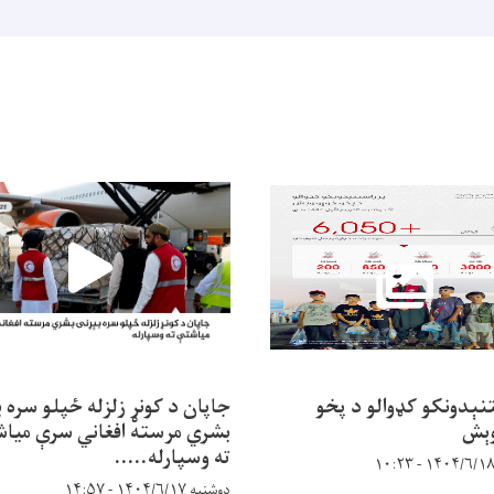
خبرتيا!
تنېدونکو کډوالو د پخو
جاپان د کونړ زلزله ځپلو سره 
وېش
بشري مرسته افغاني سرې میا
ته وسپارله.....
دوشنبه ۱۴۰۴/۶/۱۷ - ۱۴:۵۷