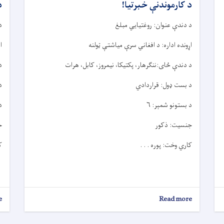
د کارموندنې خبرتيا!
د
د دندې عنوان: روغتیايي مبلغ
د
اړونده اداره: د افغاني سرې میاشتې ټولنه
ا
د دندې ځای:ننګرهار، پکتیکا، نیمروز، کابل، هرات
د
د بست ډول: قراردادي
د
د بستونو شمېر: ۶
د
جنسیت: ذکور
ج
کاري وخت: پوره . . .
ک
e
about
Read more
د
کارموندنې