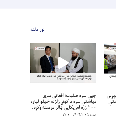
خبرتيا!
نور دلته
بېړنۍ
چین سره صلیب؛ افغاني سرې
راستنېدونکو 
شتې
میاشتې سره د کونړ زلزله ځپلو لپاره
خدمتونه
٢٠٠ زره امريکايي ډالر مرسته وکړه.
سه‌شنبه ۱۴۰۴/۵/۱۴ - ۱۶:۲۶
شنبه ۱۴۰۴/۶/۱۵ - ۱۶:۱