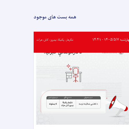
ته
پنځه
ورځنی
همه بست های موجود
روزنیز
ورکشاپ
پیل
شو
به ۱۴۰۵/۵/۷ - ۱۴:۴۱
ننګرهار، پکتیکا، نیمروز، کابل، هرات