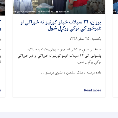
پروان؛ ۲۴ سېلاب‌ ځپلو کورنیو ته خوراکي او
ک
غیرخوراکي توکي ورکړل شول
و
یکشنبه، ۲۵ صفر ۱۴۴۸
یک
د افغاني سرې میاشتې له لوري د پروان ولایت په سیاګرد
د
ولسوالۍ کې ۲۴ سېلاب‌ ځپلو کورنیو ته خوراکي او غیر خوراکي
پ
توکي ورکړل شول.
لو
یاده مرسته د ملک سلمان د بشري مرستو. . .
e
about
Read more
پروان؛
۲۴
سېلاب‌
ځپلو
کورنیو