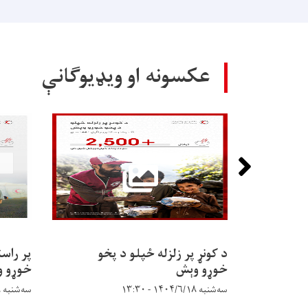
خبرتيا!
عکسونه او ویډیوګانې
د کونړ پر زلزله ځپلو د پخو
پر راس
خوړو وېش
خوړو 
سه‌شنبه ۱۴۰۴/۶/۱۸ - ۱۳:۳۰
سه‌شنبه ۱۴۰۴/۶/۱۸ - ۱۰:۲۳