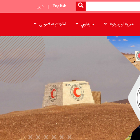
SEARCH
English
دری
خبرونه او ریپوټونه
خبرتیاوې
اطلاعاتو ته لاسرسی