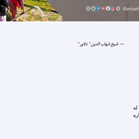
شیخ شهاب الدین " دلاور "
له
ره