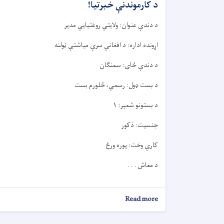
د کارموندنې خبرتيا!
د دندې عنوان: ولایتي روغتیایي مدیر
اړونده اداره: د افغاني سرې میاشتې ټولنه
د دندې ځای: سمنګان
د بست ډول: رسمي، څلورم بست
د بستونو شمېر: ۱
جنسیت: ذکور
کاري وخت: پوره ورځ
د معاش . . .
about
Read more
د
کارموندنې