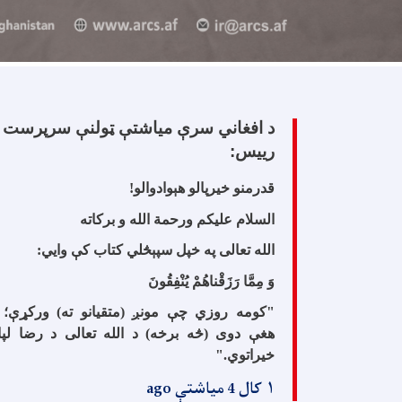
د افغاني سرې مياشتې ټولنې سرپرست
رییس:
قدرمنو خیرپالو هېوادوالو
!
السلام علیکم ورحمة الله و برکاته
الله تعالی په خپل سپېڅلي کتاب کې وایي
:
وَ مِمَّا رَزَقْناهُمْ يُنْفِقُونَ
"
کومه روزي چې مونږ (متقیانو ته) ورکړې؛ 
هغې دوی (څه برخه) د الله تعالی د رضا لپا
خیراتوي
".
۱ کال 4 میاشتې ago