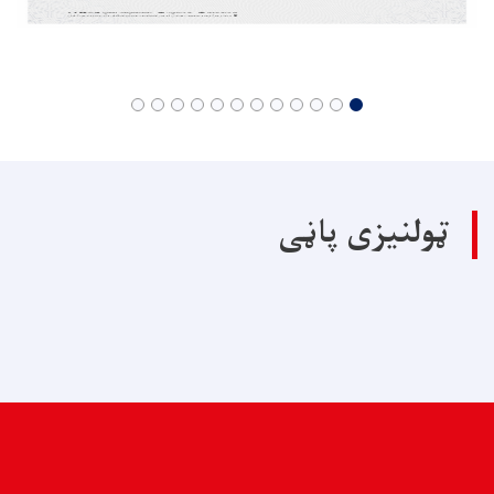
ټولنیزی پاڼی