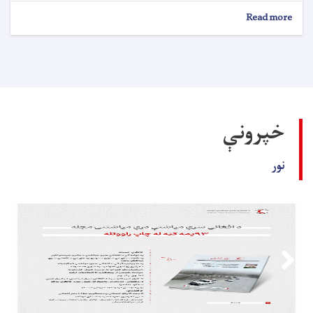
about
Read more
د
داوطلبۍ
خبرتيا!
خپرونې
نور