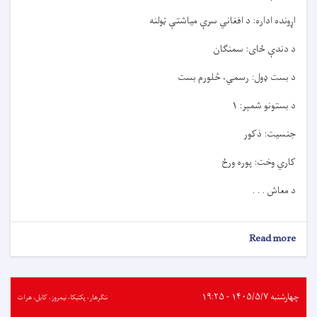
اړونده اداره: د افغاني سرې میاشتې ټولنه
د دندې ځای: سمنګان
د بست ډول: رسمي، څلورم بست
د بستونو شمېر: ۱
جنسیت: ذکور
کاري وخت: پوره ورځ
د معاش . . .
about
Read more
د
کارموندنې
خبرتيا!
چهارشنبه ۱۴۰۵/۵/۷ - ۱۹:۲۵
ننګرهار، پکتیکا، نیمروز، کابل، هرات