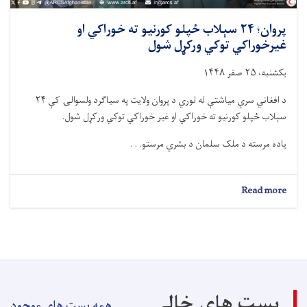
پروان؛ ۲۴ سېلاب‌ ځپلو کورنیو ته خوراکي او
غیرخوراکي توکي ورکړل شول
یکشنبه، ۲۵ صفر ۱۴۴۸
د افغاني سرې میاشتې له لوري د پروان ولایت په سیاګرد ولسوالۍ کې ۲۴
سېلاب‌ ځپلو کورنیو ته خوراکي او غیر خوراکي توکي ورکړل شول.
یاده مرسته د ملک سلمان د بشري مرستو. . .
about
Read more
پروان؛
۲۴
سېلاب‌
ځپلو
کورنیو
ته
خوراکي
بست های خالی
او
همه بست های موجود