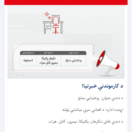
د کارموندنې خبرتيا!
د دندې عنوان: روغتیايي مبلغ
اړونده اداره: د افغاني سرې میاشتې ټولنه
د دندې ځای:ننګرهار، پکتیکا، نیمروز، کابل، هرات