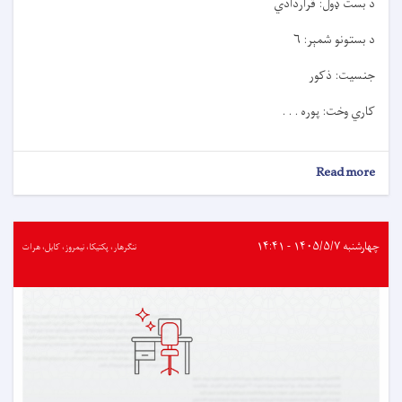
د بست ډول: قراردادي
د بستونو شمېر: ۶
جنسیت: ذکور
کاري وخت: پوره . . .
about
Read more
د
کارموندنې
خبرتيا!
چهارشنبه ۱۴۰۵/۵/۷ - ۱۴:۴۱
ننګرهار، پکتیکا، نیمروز، کابل، هرات