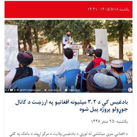
عالمانو
ته
یکشنبه ۱۴۰۵/۵/۱۸ - ۱۴:۳۱
د
اسلام
او
نړیوال
بشرپال
قانون
تر
عنوان
لاندې
روزنیز
ورکشاپ
ترسره
شو
بادغیس کې د ۳.۲ میلیونه افغانیو په ارزښت د کانال
جوړولو پروژه پیل شوه
یکشنبه، ۲۵ صفر ۱۴۴۸
د افغاني سرې میاشتې له لوري د بادغیس ولایت د مرکز اړوند د باغک په کلي