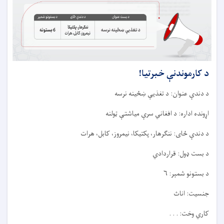
د کارموندنې خبرتيا!
د دندې عنوان: د تغذیې ښځينه نرسه
اړونده اداره: د افغاني سرې میاشتې ټولنه
د دندې ځای: ننګرهار، پکتیکا، نیمروز، کابل، هرات
د بست ډول: قراردادي
د بستونو شمېر: ۶
جنسیت: اناث
کاري وخت: . . .