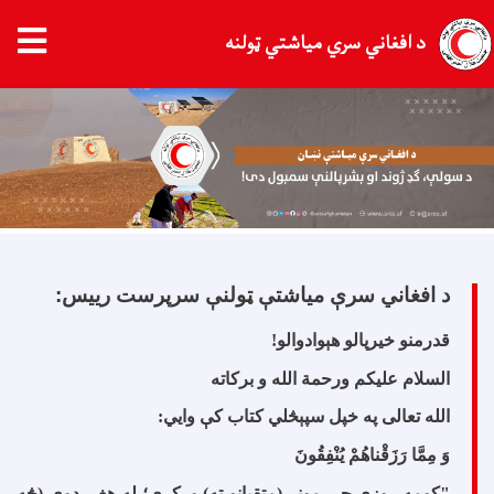
د افغاني سري میاشتي ټولنه
اصلي
منځپانګه
دانګل
د افغاني سرې مياشتې ټولنې سرپرست رییس:
قدرمنو خیرپالو هېوادوالو
!
السلام علیکم ورحمة الله و برکاته
الله تعالی په خپل سپېڅلي کتاب کې وایي
:
وَ مِمَّا رَزَقْناهُمْ يُنْفِقُونَ
"
کومه روزي چې مونږ (متقیانو ته) ورکړې؛ له هغې دوی (څه