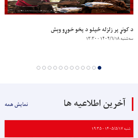
د کونړ پر زلزله ځپلو د پخو خوړو وېش
سه‌شنبه ۱۴۰۴/۶/۱۸ - ۱۳:۳۰
آخرین اطلاعیه ها
نمایش همه
شنبه ۱۴۰۵/۵/۱۷ - ۱۹:۳۵