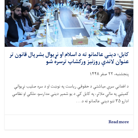
کابل؛ دیني عالمانو ته د اسلام او نړیوال بشرپال قانون تر
عنوان لاندې روزنیز ورکشاپ ترسره شو
پنجشنبه، ۲۲ صفر ۱۴۴۸
د افغاني سرې میاشتې د حقوقي ریاست په نوښت او د سره صلیب نړیوالې
کمېټې په مالي ملاتړ، په کابل کې د یو شمېر دیني مدارسو، ملکي او نظامي
ادارو ۳۵ تنو دیني عالمانو ته د. . .
about
Read more
کابل؛
دیني