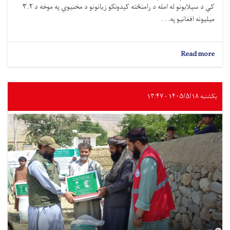
کې د سېلابونو له امله د رامنځته کېدونکو زیانونو د مخنیوي په موخه د ۳.۲
میلیونه افغانیو په. . .
about
Read more
بادغیس
کې
د
۳.۲
یکشنبه ۱۴۰۵/۵/۱۸ - ۱۳:۴۷
میلیونه
افغانیو
په
ارزښت
د
کانال
جوړولو
پروژه
پیل
شوه