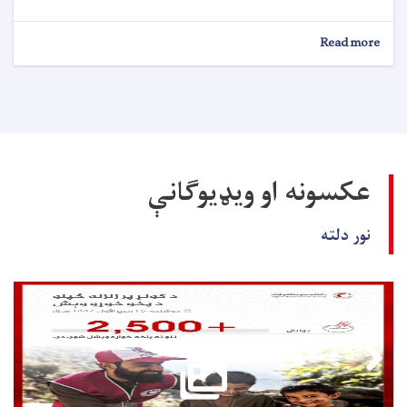
about
Read more
د
کارموندنې
خبرتيا!
عکسونه او ویډیوګانې
نور دلته