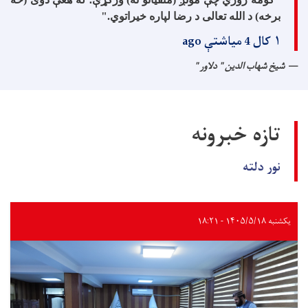
برخه) د الله تعالی د رضا لپاره خیراتوي
".
۱ کال 4 میاشتې ago
شیخ شهاب الدین " دلاور "
تازه خبرونه
نور دلته
یکشنبه ۱۴۰۵/۵/۱۸ - ۱۸:۲۱