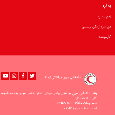
په اړه
زموږ په اړه
موږ سره اړیکی اونیسی
کارموندنه
Youtube
instagram
Facebook
Twitter
د افغاني سري میاشتي ټولنه
پته :
د افغاني سرې میاشتې ټولنې مرکزی دفتر، افشار سیلو، پنځمه ناحیه،
کابل – افغانستان
د معلومات څانګه:
0708255827\
ir@arcs.af -:
بریښنالیک