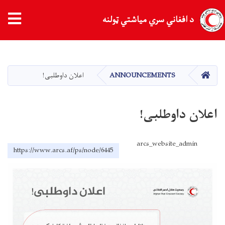
د افغاني سري میاشتي ټولنه
اصلي
منځپانګه
دانګل
کور
ANNOUNCEMENTS
اعلان داوطلبی!
اعلان داوطلبی!
arcs_website_admin
https://www.arcs.af/ps/node/6445