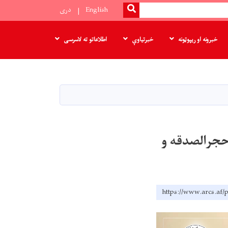
SEARCH
English
دری
خبرونه او ریپوټونه
خبرتیاوې
اطلاعاتو ته لاسرسی
حجرالصدقه و
https://www.arcs.af/