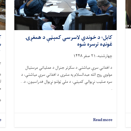
کابل؛ د خوندي لاسرسي کمېټې د همغږۍ
ک
غونډه ترسره شوه
س
۴۳۰
چهارشنبه، ۲۱ صفر ۱۴۴۸
چه
د افغاني سرې میاشتې د سکرتر جنرال د عملیاتي مرستیال
د
مولوي روح الله عبدالسلام په مشرۍ د افغاني سرې میاشتې، د
ل
سره صلیب نړیوالې کمېټې، د ملي ټولنو نړیوال فدراسیون، د. .
می
.
د
e
about
Read more
کابل؛