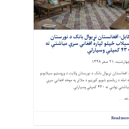
ابل؛ افغانستان نړیوال بانک د نورستان
ېلاب ‌ځپلو لپاره افغاني سرې میاشتې ته
 کمپلې وسپارلې
ارشنبه، ۲۱ صفر ۱۴۴۸
 افغانستان نړیوال بانک د نورستان ولایت د وروستیو سېلابونو
ه امله د زیانمنو شویو کورنیو د ملاتړ په موخه افغاني سرې
اشتې ټولنې ته ۴۳۰ کمپلې وسپارلې.
غه. . .
about
Read mor
کابل؛