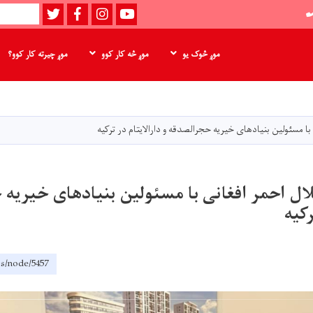
Twitter
Facebook
instagram
Youtube
لټون
موږ څوک یو
موږ څه کار کوو
موږ چیرته کار کوو؟
اصلي
منځپانګه
دانګل
ا مسئولین بنیادهای خیریه حجرالصدقه و دارالایتام در ترکیه
ال احمر افغانی با مسئولین بنیادهای خیریه 
رکیه
ps/node/5457