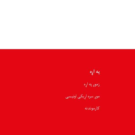
۲۵۰
سېلاب
ځپلو
کورنیو
ته
۲
میلیونه
او
۶۲۵
زره
افغانۍ
نغدي
په اړه
مرسته
ووېشل
زموږ په اړه
شوه
موږ سره اړیکی اونیسی
کارموندنه