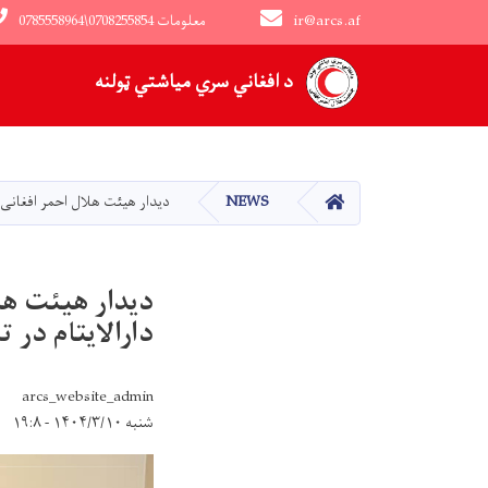
ir@arcs.af
0785558964\0708255854 معلومات
Main navigation
د افغاني سري میاشتي ټولنه
کور
NEWS
دیدار هیئت هلال احمر افغانی ب
دیدار هیئت هل
دارالایتام در ت
arcs_website_admin
شنبه ۱۴۰۴/۳/۱۰ - ۱۹:۸