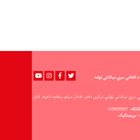
افغانستان
نړیوال
بانک
د
نورستان
سېلاب
‌ځپلو
لپاره
افغاني
سرې
میاشتې
ته
Youtube
instagram
Facebook
Twitter
۴۳۰
د افغاني سري میاشتي ټولنه
کمپلې
وسپارلې
ي سرې میاشتې ټولنې مرکزی دفتر، افشار سیلو، پنځمه ناحیه، کابل
انګه:
0708255827\
بریښنالیک