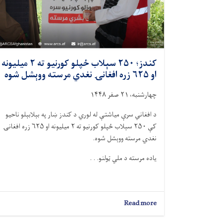
کندز؛ ۲۵۰ سېلاب ځپلو کورنیو ته ۲ میلیونه
او ۶۲۵ زره افغانۍ نغدي مرسته ووېشل شوه
چهارشنبه، ۲۱ صفر ۱۴۴۸
د افغاني سرې میاشتې له لوري د کندز ښار په بېلابېلو ناحیو
کې ۲۵۰ سېلاب ځپلو کورنیو ته ۲ میلیونه او ۶۲۵ زره افغانۍ
نغدي مرسته ووېشل شوه.
یاده مرسته د ملي ټولنو. . .
about
Read more
کندز؛