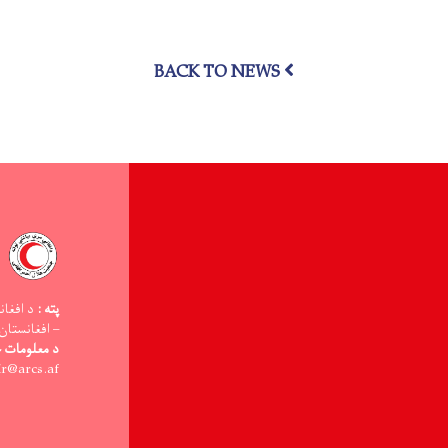
د
خوندي
لاسرسي
کمېټې
BACK TO NEWS
د
همغږۍ
غونډه
ترسره
شوه
پته :
د افغان
– افغانستان
د معلومات څ
ir@arcs.af -: