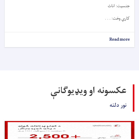
جنسیت: اناث
کاري وخت: . . .
about
Read more
د
کارموندنې
خبرتيا!
عکسونه او ویډیوګانې
نور دلته