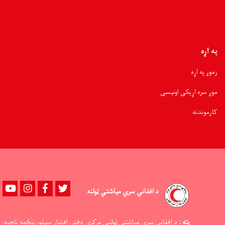
په اړه
زموږ په اړه
موږ سره اړیکی اونیسی
کارموندنه
Youtube
instagram
Facebook
Twitter
د افغاني سري میاشتي ټولنه
پته :
د افغاني سرې میاشتې ټولنې مرکزی دفتر، افشار سیلو، پنځمه ناحیه،