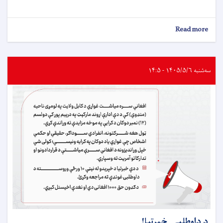
about
Read more
د
داوطلبۍ
خبرتيا!
سه‌شنبه ۱۴۰۵/۵/۶ - ۱۴:۵
د داوطلبۍ خبرتيا!