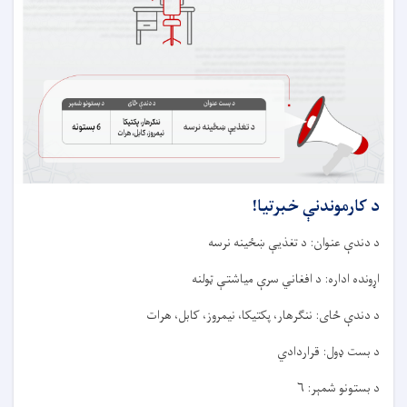
د کارموندنې خبرتيا!
د دندې عنوان: د تغذیې ښځينه نرسه
اړونده اداره: د افغاني سرې میاشتې ټولنه
د دندې ځای: ننګرهار، پکتیکا، نیمروز، کابل، هرات
د بست ډول: قراردادي
د بستونو شمېر: ۶