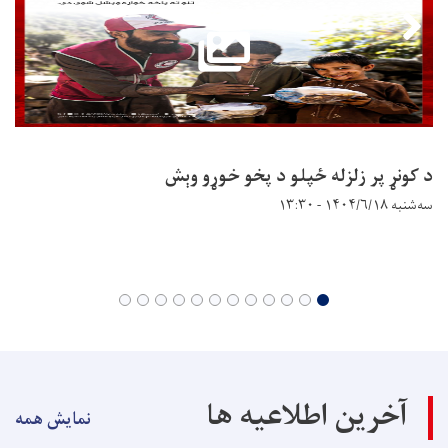
د کونړ پر زلزله ځپلو د پخو خوړو وېش
سه‌شنبه ۱۴۰۴/۶/۱۸ - ۱۳:۳۰
آخرین اطلاعیه ها
نمایش همه