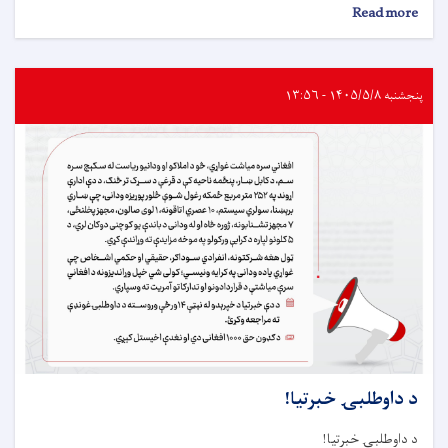
about
Read more
د
داوطلبۍ
خبرتيا!
پنجشنبه ۱۴۰۵/۵/۸ - ۱۳:۵۶
د داوطلبۍ خبرتيا!
د داوطلبۍ خبرتيا!