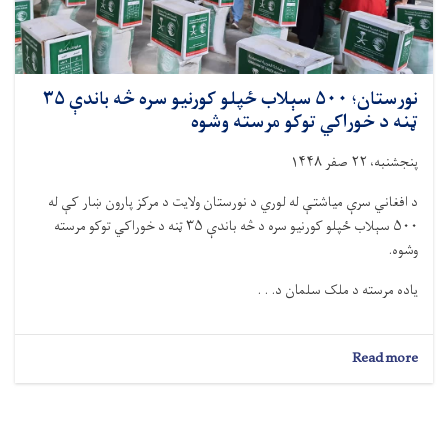
نورستان؛ ۵۰۰ سېلاب ځپلو کورنیو سره څه باندې ۳۵
ټنه د خوراکي توکو مرسته وشوه
پنجشنبه، ۲۲ صفر ۱۴۴۸
د افغاني سرې میاشتې له لوري د نورستان ولایت د مرکز پارون ښار کې له
۵۰۰ سېلاب ځپلو کورنیو سره د څه باندې ۳۵ ټنه د خوراکي توکو مرسته
وشوه.
یاده مرسته د ملک سلمان د. . .
about
Read more
نورستان؛
۵۰۰
سېلاب
ځپلو