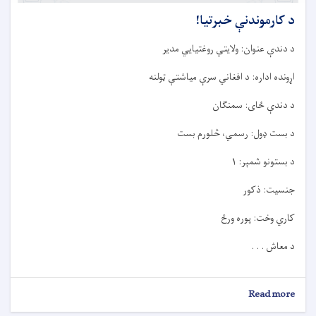
د کارموندنې خبرتيا!
د دندې عنوان: ولایتي روغتیایي مدیر
اړونده اداره: د افغاني سرې میاشتې ټولنه
د دندې ځای: سمنګان
د بست ډول: رسمي، څلورم بست
د بستونو شمېر: ۱
جنسیت: ذکور
کاري وخت: پوره ورځ
د معاش . . .
about
Read more
د