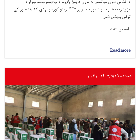
د افغاني سرې میاشتې له لوري د بلخ ولایت د بېلابېلو ولسوالیو او د
مزارشریف ښار د يو شمېر ناحیو پر ۴۳۷ اړمنو کورنیو نږدې ۱۳ ټنه خوراکي
توکي ووېشل شول.
یاده مرسته د. . .
about
Read more
بلخ؛
پر
۴۳۷
اړمنو
پنجشنبه ۱۴۰۵/۵/۱۵ - ۱۶:۴۱
کورنیو
نږدې
۱۳
ټنه
خوراکي
توکي
ووېشل
شول