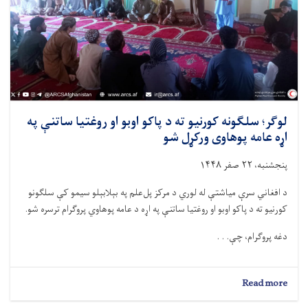
لوګر؛ سلګونه کورنیو ته د پاکو اوبو او روغتیا ساتنې په
اړه عامه پوهاوی ورکړل شو
پنجشنبه، ۲۲ صفر ۱۴۴۸
د افغاني سرې میاشتې له لوري د مرکز پل‌علم په بېلابېلو سیمو کې سلګونو
کورنیو ته د پاکو اوبو او روغتیا ساتنې په اړه د عامه پوهاوي پروګرام ترسره شو.
دغه پروګرام، چې. . .
about
Read more
لوګر؛