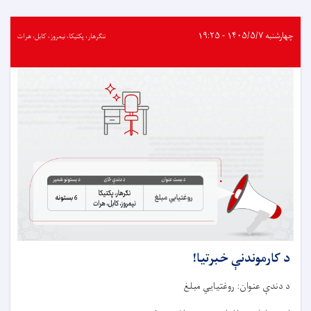
کارموندنې
خبرتيا!
چهارشنبه ۱۴۰۵/۵/۷ - ۱۹:۲۵
ننګرهار، پکتیکا، نیمروز، کابل، هرات
د کارموندنې خبرتيا!
د دندې عنوان: روغتیايي مبلغ