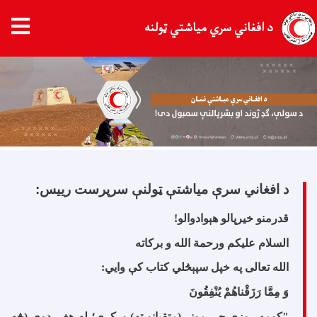
د افغاني سري میاشتي ټولنه
اصلي
منځپانګه
دانګل
د افغاني سرې مياشتې ټولنې سرپرست رییس:
قدرمنو خیرپالو هېوادوالو
!
السلام علیکم ورحمة الله و برکاته
الله تعالی په خپل سپېڅلي کتاب کې وایي
:
وَ مِمَّا رَزَقْناهُمْ يُنْفِقُونَ
"
کومه روزي چې مونږ (متقیانو ته) ورکړې؛ له هغې دوی (څه