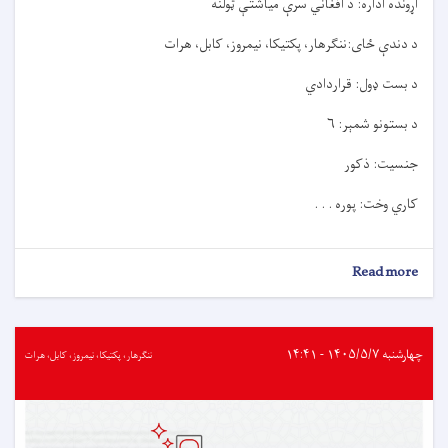
اړونده اداره: د افغاني سرې میاشتې ټولنه
د دندې ځای:ننګرهار، پکتیکا، نیمروز، کابل، هرات
د بست ډول: قراردادي
د بستونو شمېر: ۶
جنسیت: ذکور
کاري وخت: پوره . . .
about
Read more
د
کارموندنې
خبرتيا!
چهارشنبه ۱۴۰۵/۵/۷ - ۱۴:۴۱
ننګرهار، پکتیکا، نیمروز، کابل، هرات