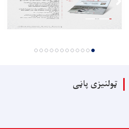
ټولنیزی پاڼی