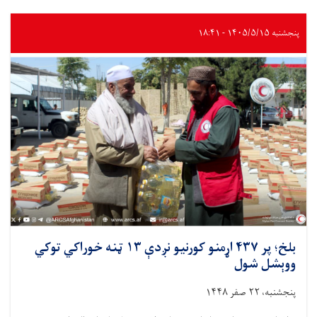
سلګونه
کورنیو
ته
پنجشنبه ۱۴۰۵/۵/۱۵ - ۱۸:۴۱
د
پاکو
اوبو
او
روغتیا
ساتنې
په
اړه
عامه
پوهاوی
ورکړل
شو
بلخ؛ پر ۴۳۷ اړمنو کورنیو نږدې ۱۳ ټنه خوراکي توکي
ووېشل شول
پنجشنبه، ۲۲ صفر ۱۴۴۸