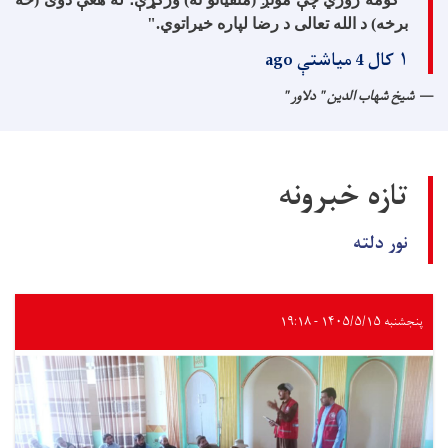
برخه) د الله تعالی د رضا لپاره خیراتوي
".
۱ کال 4 میاشتې ago
شیخ شهاب الدین " دلاور "
تازه خبرونه
نور دلته
پنجشنبه ۱۴۰۵/۵/۱۵ - ۱۹:۱۸