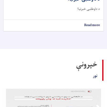
د داوطلبۍ خبرتيا!
about
Read more
د
داوطلبۍ
خبرتيا!
خپرونې
نور