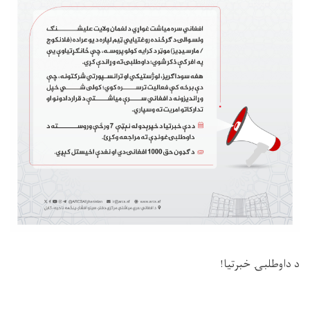
د داوطلبۍ خبرتیا!