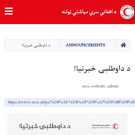
د افغاني سري میاشتي ټولنه
اصلي
منځپانګه
دانګل
کور
ANNOUNCEMENTS
د داوطلبۍ خبرتیا!
د داوطلبۍ خبرتیا!
arcs_website_admin
https://www.arcs.af/ps/%D8%AF-%D8%AF%D8%A7%D9%88