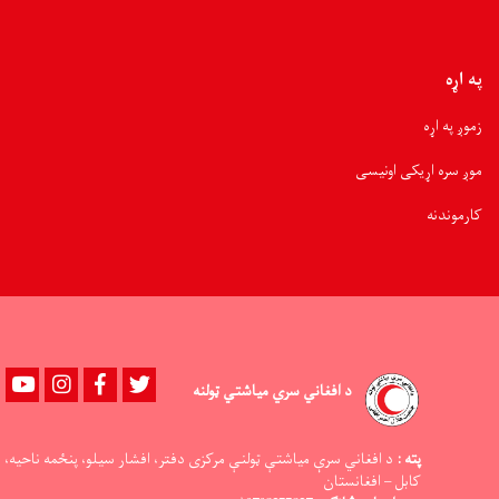
په اړه
زموږ په اړه
موږ سره اړیکی اونیسی
کارموندنه
Youtube
instagram
Facebook
Twitter
د افغاني سري میاشتي ټولنه
پته :
د افغاني سرې میاشتې ټولنې مرکزی دفتر، افشار سیلو، پنځمه ناحیه،
کابل – افغانستان