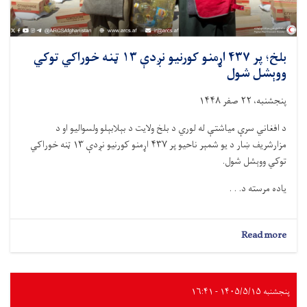
شو
بلخ؛ پر ۴۳۷ اړمنو کورنیو نږدې ۱۳ ټنه خوراکي توکي
ووېشل شول
پنجشنبه، ۲۲ صفر ۱۴۴۸
د افغاني سرې میاشتې له لوري د بلخ ولایت د بېلابېلو ولسوالیو او د
مزارشریف ښار د يو شمېر ناحیو پر ۴۳۷ اړمنو کورنیو نږدې ۱۳ ټنه خوراکي
توکي ووېشل شول.
یاده مرسته د. . .
about
Read more
بلخ؛
پر
۴۳۷
اړمنو
پنجشنبه ۱۴۰۵/۵/۱۵ - ۱۶:۴۱
کورنیو