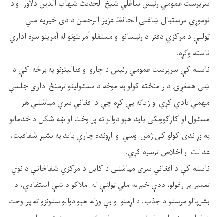
سرپرست عمومي رئیس ښاغلي شیخ الحدیث شهاب الدین دلاور او د
نوموړي مرستیال ښاغلي الحافظ عزیز الرحمن د دې خیریه ملي
ټولنې د مرکزي دفتر د رئیسانو او مستقلو آمريتونو له آمرينو سره اداري
ناسته وکړه.
ناسته کې سرپرست عمومي رئیس د چارو او فعاليتونو په برخه کې د
ښې همغږۍ د رامنځته کولو په موخه د مسٸولينو ترمنځ اداري جلسې
مهمې يادې کړې او زياته يې کړه چې د افغاني سرې مياشتې هر
مسٸول او کارکوونکى بايد هېوادوالو ته پر وخت او ښه شکل د خدماتو
په وړاندې کولو کې ژمن اوسي او اړونده چارې بايد په بشپړ شفافيت،
عدالت او اخلاص ترسره کړي.
ناسته کې د افغاني سرې مياشتې د کابل د مرکزي شفاخانې د نوي
تعمير پر رغولو، ددې خيريه ملي ټولنې له املاکو د ښې استفادې، د
بشرپالو مرستو د جذب، د اړمنو او بې وزله هېوادوالو ستونزو ته پر وخت