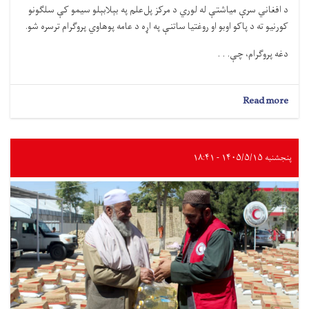
د افغاني سرې میاشتې له لوري د مرکز پل‌علم په بېلابېلو سیمو کې سلګونو
کورنیو ته د پاکو اوبو او روغتیا ساتنې په اړه د عامه پوهاوي پروګرام ترسره شو.
دغه پروګرام، چې. . .
about
Read more
لوګر؛
سلګونه
کورنیو
ته
پنجشنبه ۱۴۰۵/۵/۱۵ - ۱۸:۴۱
د
پاکو
اوبو
او
روغتیا
ساتنې
په
اړه
عامه
پوهاوی
ورکړل