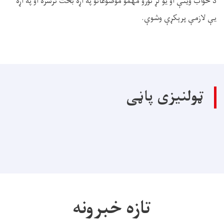
د ځواب وينې او يو لړ نورو مهمو موضوعاتو په اړه بحث ترسره او په اړه
يې لازمې پرېکړې وشوې.
ټولنیزی پاڼی
تازه خبرونه