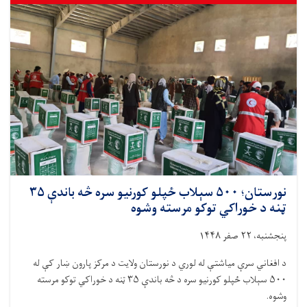
نږدې
۱۳
ټنه
خوراکي
توکي
ووېشل
شول
نورستان؛ ۵۰۰ سېلاب ځپلو کورنیو سره څه باندې ۳۵
ټنه د خوراکي توکو مرسته وشوه
پنجشنبه، ۲۲ صفر ۱۴۴۸
د افغاني سرې میاشتې له لوري د نورستان ولایت د مرکز پارون ښار کې له
۵۰۰ سېلاب ځپلو کورنیو سره د څه باندې ۳۵ ټنه د خوراکي توکو مرسته
وشوه.