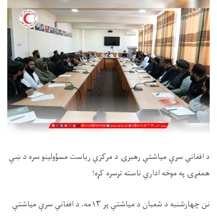
د افغاني سرې میاشتې رهبرۍ د مرکزي رياست مسؤولينو سره د ښې
همغږۍ په موخه اداري ناسته ترسره کړه!
نن چهارشنبه د شعبان د میاشتې پر ١٣مه، د افغاني سرې میاشتې