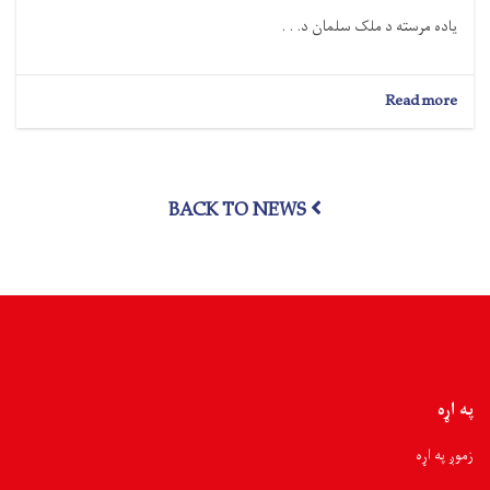
یاده مرسته د ملک سلمان د. . .
about
Read more
نورستان؛
۵۰۰
سېلاب
ځپلو
BACK TO NEWS
کورنیو
سره
څه
باندې
۳۵
ټنه
د
خوراکي
توکو
مرسته
په اړه
وشوه
زموږ په اړه