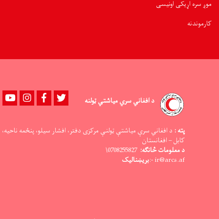
موږ سره اړیکی اونیسی
کارموندنه
Youtube
instagram
Facebook
Twitter
د افغاني سري میاشتي ټولنه
پته :
د افغاني سرې میاشتې ټولنې مرکزی دفتر، افشار سیلو، پنځمه ناحیه،
کابل – افغانستان
د معلومات څانګه:
0708255827\
ir@arcs.af -:
بریښنالیک