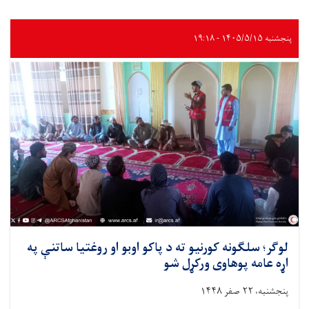
پنجشنبه ۱۴۰۵/۵/۱۵ - ۱۹:۱۸
لوګر؛ سلګونه کورنیو ته د پاکو اوبو او روغتیا ساتنې په
اړه عامه پوهاوی ورکړل شو
پنجشنبه، ۲۲ صفر ۱۴۴۸