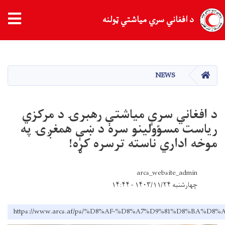
tion
د افغاني سري میاشتي ټولنه
اصلي
منځپانګه
دانګل
کور
NEWS
د افغاني سرې میاشتې رهبرۍ د مرکزي
رياست مسؤولينو سره د ښې همغږۍ په
موخه اداري ناسته ترسره کړه!
arcs_website_admin
چهارشنبه ۱۴۰۳/۱۱/۲۴ - ۱۴:۴۴
https://www.arcs.af/ps/%D8%AF-%D8%A7%D9%81%D8%