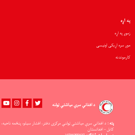
په اړه
زموږ په اړه
موږ سره اړیکی اونیسی
کارموندنه
Youtube
instagram
Facebook
Twitter
د افغاني سري میاشتي ټولنه
پته :
د افغاني سرې میاشتې ټولنې مرکزی دفتر، افشار سیلو، پنځمه ناحیه،
کابل – افغانستان