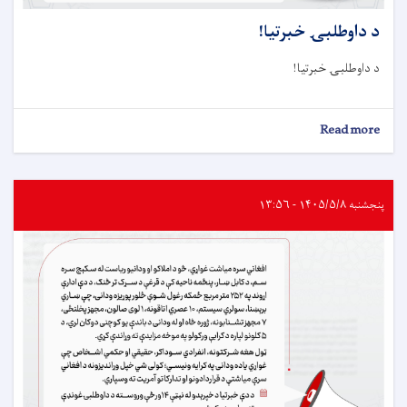
د داوطلبۍ خبرتيا!
د داوطلبۍ خبرتيا!
about
Read more
د
داوطلبۍ
خبرتيا!
پنجشنبه ۱۴۰۵/۵/۸ - ۱۳:۵۶