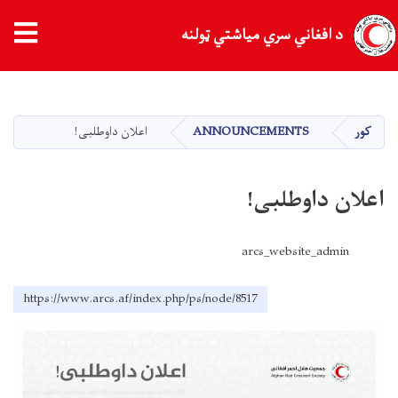
د افغاني سري میاشتي ټولنه
اصلي
منځپانګه
دانګل
کور
ANNOUNCEMENTS
اعلان داوطلبی!
اعلان داوطلبی!
arcs_website_admin
https://www.arcs.af/index.php/ps/node/8517