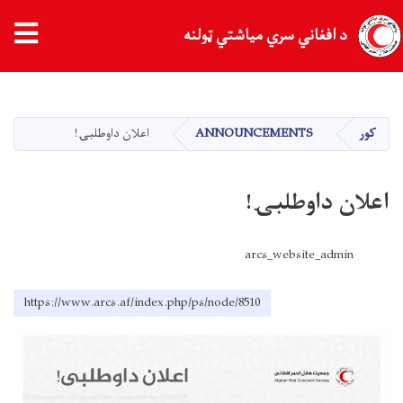
د افغاني سري میاشتي ټولنه
اصلي
منځپانګه
دانګل
کور
ANNOUNCEMENTS
اعلان داوطلبۍ!
اعلان داوطلبۍ!
arcs_website_admin
https://www.arcs.af/index.php/ps/node/8510