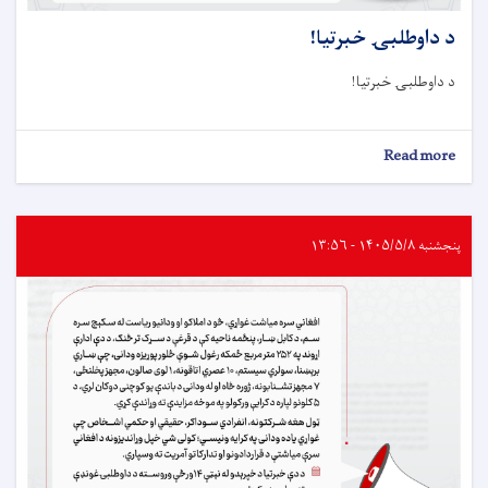
د داوطلبۍ خبرتيا!
د داوطلبۍ خبرتيا!
about
Read more
د
داوطلبۍ
خبرتيا!
پنجشنبه ۱۴۰۵/۵/۸ - ۱۳:۵۶