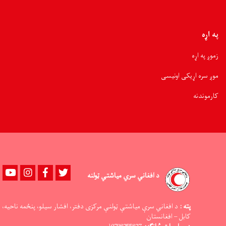
په اړه
زموږ په اړه
موږ سره اړیکی اونیسی
کارموندنه
Youtube
instagram
Facebook
Twitter
د افغاني سري میاشتي ټولنه
پته :
د افغاني سرې میاشتې ټولنې مرکزی دفتر، افشار سیلو، پنځمه ناحیه،
کابل – افغانستان