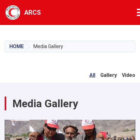
ARCS
Skip
to
main
HOME
Media Gallery
content
All
Gallery
Video
Media Gallery