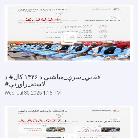
د ‎#افغاني_سرې_میاشتې د ۱۴۴۶ کال
‎#لاسته_راوړنې
Wed, Jul 30 2025 1:16 PM