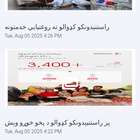
راستنېدونکو کډوالو ته روغتیایي خدمتونه
Tue, Aug 05 2025 4:26 PM
پر راستنیېدونکو کډوالو د پخو خوړو وېش
Tue, Aug 05 2025 4:22 PM