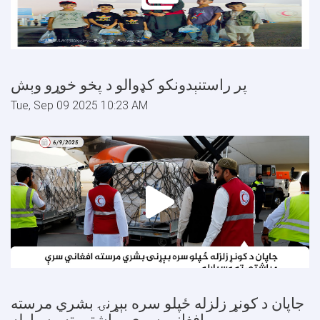
پر راستنېدونکو کډوالو د پخو خوړو وېش
Tue, Sep 09 2025 10:23 AM
جاپان د کونړ زلزله ځپلو سره بېړنۍ بشري مرسته