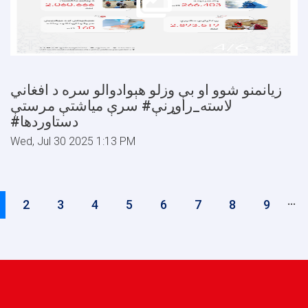
زیانمنو شوو او بې وزلو هېوادوالو سره د افغاني
سرې میاشتې مرستې ‎#لاسته_راوړنې
‎#دستاوردها
Wed, Jul 30 2025 1:13 PM
Pagination
…
urrent
Page
2
Page
3
Page
4
Page
5
Page
6
Page
7
Page
8
Page
9
age