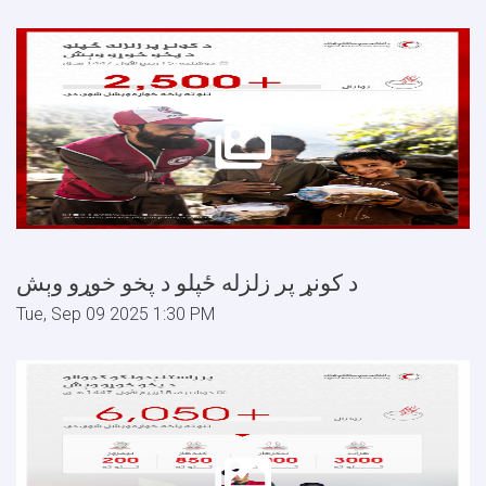
د کونړ پر زلزله ځپلو د پخو خوړو وېش
Tue, Sep 09 2025 1:30 PM