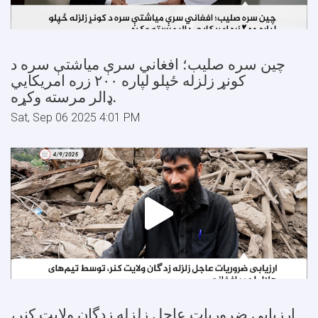
چین سره صلیب؛ افغاني سرې میاشتې سره د
کونړ زلزله ځپلو لپاره ٢٠٠ زره امريکايي
ډالر مرسته وکړه.
Sat, Sep 06 2025 4:01 PM
ارزیابی ضروریات عاجل زلزله زدگان ولایت کنر،