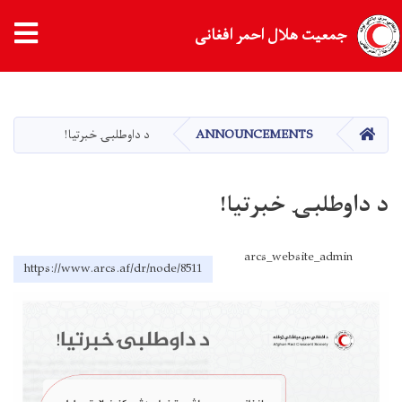
جمعیت هلال احمر افغانی
Skip
to
main
HOME
ANNOUNCEMENTS
د داوطلبۍ خبرتیا!
content
د داوطلبۍ خبرتیا!
arcs_website_admin
https://www.arcs.af/dr/node/8511