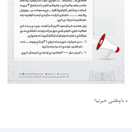
د داوطلبۍ خبرتیا!