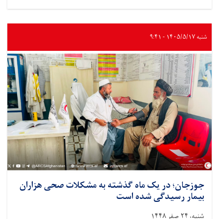
ننگرهار؛
۳.۵
تُن
مواد
شنبه ۱۴۰۵/۵/۱۷ - ۹:۴۱
غذایی
به
۴۹
خانواده
سیلاب‌زده
توزیع
شد
جوزجان؛ در یک ماه گذشته به مشکلات صحی هزاران
بیمار رسیدگی شده است
شنبه، ۲۴ صفر ۱۴۴۸