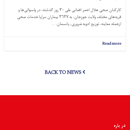
کارکنان صحی هلال احمر افغانی طی ۳۰ روز گذشته، در ولسوالی‌ها و
قریه‌های مختلف ولایت جوزجان، به ۳۶۳۷ بیماران سراپا خدمات صحی
ازجمله معاینه، توزیع ادویه ضروری، پانسمان. . .
about
Read more
جوزجان؛
در
یک
ماه
BACK TO NEWS
گذشته
به
مشکلات
صحی
هزاران
بیمار
رسیدگی
شده
است
در باره