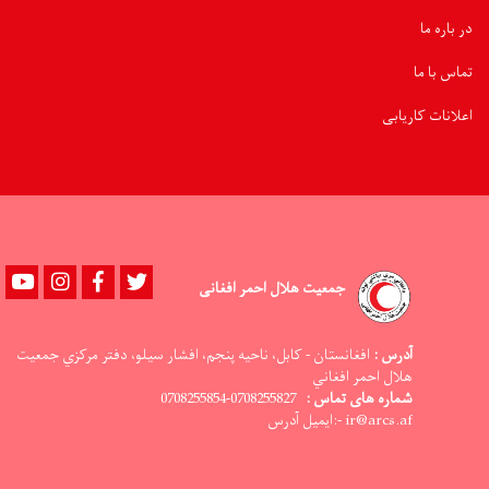
در باره ما
تماس با ما
اعلانات کاریابی
Youtube
instagram
Facebook
Twitter
جمعیت هلال احمر افغانی
آدرس :
افغانستان - کابل، ناحيه پنجم، افشار سيلو، دفتر مرکزي جمعيت
هلال احمر افغاني
شماره های تماس :
0708255827-0708255854
ir@arcs.af -:ایمیل آدرس