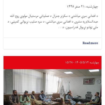
 الله
مېټې، د