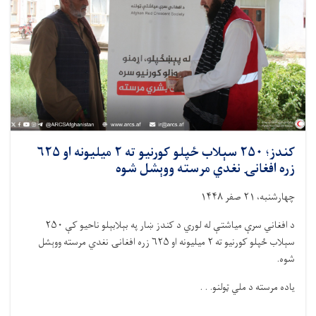
ځپلو کورنیو ته ۲ میلیونه او ۶۲۵
 په بېلابېلو ناحیو کې ۲۵۰
ته ووېشل