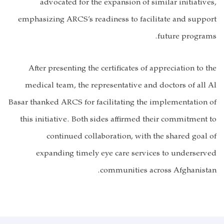
empha
Af
med
Basar t
this