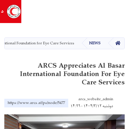
د افغاني سري میاشتي ټولنه
ARCS Appreciates Al Basar International Fo
https:/