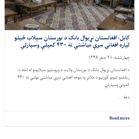
پلو
 د
یو د ملاتړ په موخه افغاني سرې میاشتې ټولنې ته ۴۳۰