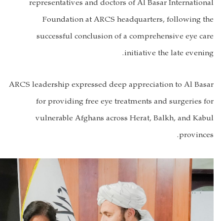
re
ARCS le