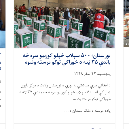
نورستان؛ ۵۰۰ سېلاب ځپلو کورنیو سره څه
ک
باندې ۳۵ ټنه د خوراکي توکو مرسته وشوه
م
ت
پنجشنبه، ۲۲ صفر ۱۴۴۸
پن
د افغاني سرې میاشتې له لوري د نورستان ولایت د مرکز پارون
د
ښار کې له ۵۰۰ سېلاب ځپلو کورنیو سره د څه باندې ۳۵ ټنه د
ص
خوراکي توکو مرسته وشوه.
ع
یاده مرسته د ملک سلمان د. . .