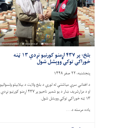
بلخ؛ پر ۴۳۷ اړمنو کورنیو نږدې ۱۳ ټنه
خوراکي توکي ووېشل شول
پنجشنبه، ۲۲ صفر ۱۴۴۸
د افغاني سرې میاشتې له لوري د بلخ ولایت د بېلابېلو ولسوالیو
او د مزارشریف ښار د يو شمېر ناحیو پر ۴۳۷ اړمنو کورنیو نږدې
۱۳ ټنه خوراکي توکي ووېشل شول.
یاده مرسته د. . .