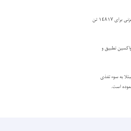
هلال احمر افغانی از طریق داکتران صحی خویش طی ۳۰ روز گذشته، در مناطق مختلف ولایت غزنی برای ١٤٨١٧ تن
ی مختلف واکسین تطبیق و
ای کودکانی که مبتلا به سوء تغذی