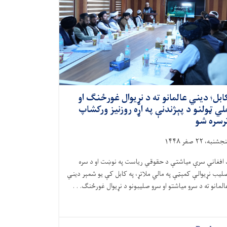
ابل؛ دیني عالمانو ته د نړیوال غورځنګ او
لي ټولنو د پېژندنې په اړه روزنیز ورکشاپ
رسره شو
جشنبه، ۲۲ صفر ۱۴۴۸
 افغاني سرې میاشتې د حقوقي ریاست په نوښت او د سره
لیب نړیوالې کمېټې په مالي ملاتړ، په کابل کې یو شمېر دیني
المانو ته د سرو میاشتو او سرو صلیبونو د نړیوال غورځنګ. . .