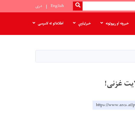
SEARCH
English
دری
خبرونه او ریپوټونه
خبرتیاوې
اطلاعاتو ته لاسرسی
https://www.arcs.af/