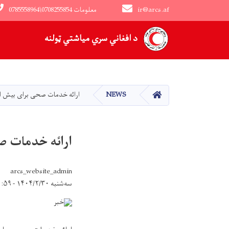
ir@arcs.af
0785558964\0708255854 معلومات
Main navigation
د افغاني سري میاشتي ټولنه
کور
NEWS
ارائه خدمات صحی برای بیش از ٣٠٩٠٠ تن از بیماران در ولایت غز
ارائه خدمات صحی برای بیش از 
arcs_website_admin
سه‌شنبه ۱۴۰۴/۲/۳۰ - ۱۰:۵۹