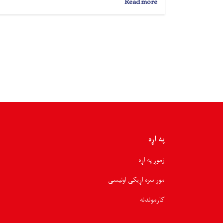
about
Read more
بلخ؛
پر
۴۳۷
اړمنو
کورنیو
نږدې
۱۳
ټنه
خوراکي
توکي
ووېشل
شول
په اړه
زموږ په اړه
موږ سره اړیکی اونیسی
کارموندنه