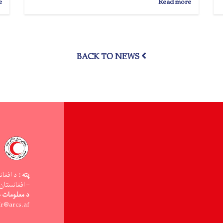
e
about
Read more
نورستان؛
۵۰۰
سېلاب
ځپلو
کورنیو
BACK TO NEWS
سره
څه
باندې
۳۵
ټنه
د
خوراکي
توکو
مرسته
وشوه
پته :
د افغان
– افغانستان
د معلومات څ
ir@arcs.af -: