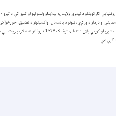
ته د معاینې او درملو د ورکړې، ټپونو د پانسمان، واکسینونو د تطبیق، خوارځواک
وروسته د اړینو روغتیايي مشورو او کورني پلان د تنظیم ترڅنګ ۴۵۲۴ ناروغ
ه کړي دي.