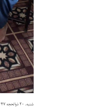
شنبه، ۲۰ ذوالحجه ١۴۴٧