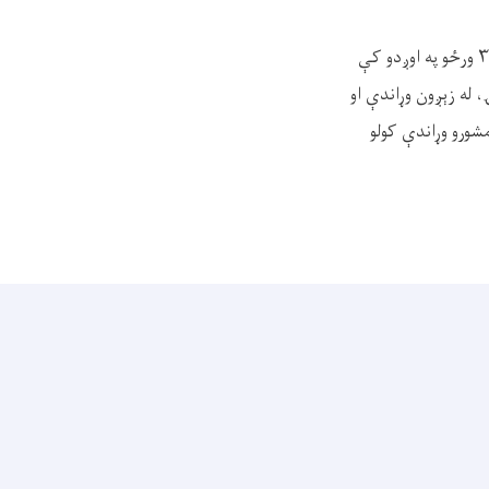
د ‎افغاني سرې میاشتې روغتيايي کارکوونکو د نیمروز ولايت په بېلابېلو ولسواليو او کلیو کې د تېرو ۳۰ ورځو په اوږدو کې
ۍ، له زېږون وړاندې او
انو ته د لازمو روغتیايي مشورو وړاندې کولو