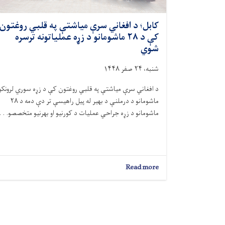
کابل؛ د افغاني سرې میاشتې په قلبي روغتون
کې د ۲۸ ماشومانو د زړه عملیاتونه ترسره
شوي
شنبه، ۲۴ صفر ۱۴۴۸
د افغاني سرې میاشتې په قلبي روغتون کې د زړه سوري لرونکو
ماشومانو د درملنې د بهیر له پیل راهیسې تر دې دمه د ۲۸
ماشومانو د زړه جراحي عملیات د کورنیو او بهرنیو متخصصو. . .
about
Read more
کابل؛
د
افغاني
سرې
میاشتې