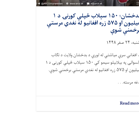
بدخشان؛ ۱۵۰ سېلاب‌ ځپلې کورنۍ د ۱
میلیون او ۵۷۵ زره افغانیو له نغدي مرستې
رخمنې شوې
ه، ۲۴ صفر ۱۴۴۸
 افغاني سرې میاشتې له لوري د بدخشان ولایت د تګاب
ولسوالۍ په بېلابېلو سیمو کې ۱۵۰ سېلاب‌ ځپلې کورنۍ د ۱
ون او ۵۷۵ زره افغانیو له نغدي مرستې برخمنې شوې.
غه مرسته. . .
about
Read mor
بدخشان؛
۱۵۰
سېلاب‌
ځپلې
کورنۍ