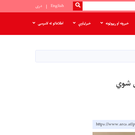
SEARCH
English
دری
خبرونه او ریپوټونه
خبرتیاوې
اطلاعاتو ته لاسرسی
ې شوي
https://www.ar