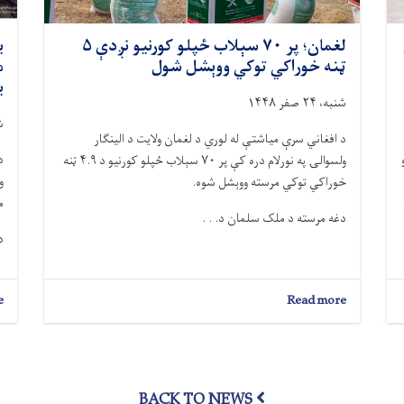
لغمان؛ پر ۷۰ سېلاب‌ ځپلو کورنیو نږدې ۵
ټنه خوراکي توکي ووېشل شول
ب
شنبه، ۲۴ صفر ۱۴۴۸
شنب
د افغاني سرې میاشتې له لوري د لغمان ولایت د الینګار
د
ولسوالۍ په نورلام دره کې پر ۷۰ سېلاب‌ ځپلو کورنیو د ۴.۹ ټنه
خوراکي توکي مرسته ووېشل شوه.
میلی
دغه مرسته د ملک سلمان د. . .
د
e
about
Read more
لغمان؛
پر
۷۰
سېلاب‌
ځپلو
BACK TO NEWS