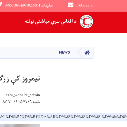
ir@arcs.af
0785558964\0708255854 معلومات
Main navigation
د افغاني سري میاشتي ټولنه
کور
NEWS
نیمروز کې زرګو
arcs_website_admin
شنبه ۱۴۰۵/۳/۱۶ - ۸:۴۷
A9%DB%90-%D8%B2%D8%B1%DA%AB%D9%88%D9%86%D9%88-%D9