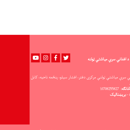
د
نورستان
سېلاب
‌ځپلو
لپاره
افغاني
سرې
میاشتې
ته
Youtube
instagram
Facebook
Twitter
۴۳۰
د افغاني سري میاشتي ټولنه
کمپلې
وسپارلې
ي سرې میاشتې ټولنې مرکزی دفتر، افشار سیلو، پنځمه ناحیه، کابل
انګه:
0708255827\
بریښنالیک