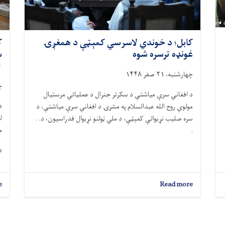
کابل؛ د خوندي لاسرسي کمېټې د همغږۍ
ک
غونډه ترسره شوه
س
۴۳۰
چهارشنبه، ۲۱ صفر ۱۴۴۸
چه
د افغاني سرې میاشتې د سکرتر جنرال د عملیاتي مرستیال
د
مولوي روح الله عبدالسلام په مشرۍ د افغاني سرې میاشتې، د
ل
سره صلیب نړیوالې کمېټې، د ملي ټولنو نړیوال فدراسیون، د. .
می
.
د
e
about
Read more
کابل؛
د
خوندي
لاسرسي