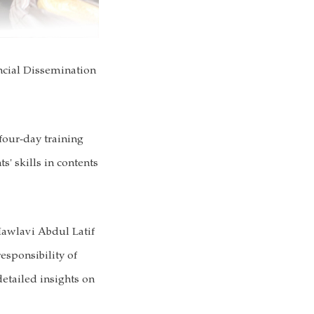
cial Dissemination
our-day training
' skills in contents
Mawlavi Abdul Latif
sponsibility of
etailed insights on