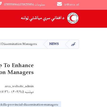
ir@arcs.af
0785558964\0708255854 معلومات
Main navigation
د افغاني سري میاشتي ټولنه
کور
NEWS
l Dissemination Managers
p To Enhance
ion Managers
arcs_website_admin
دوشنبه ۱۴۰۳/۹/۵ - ۱۷:۳۶
kills-provincial-dissemination-managers