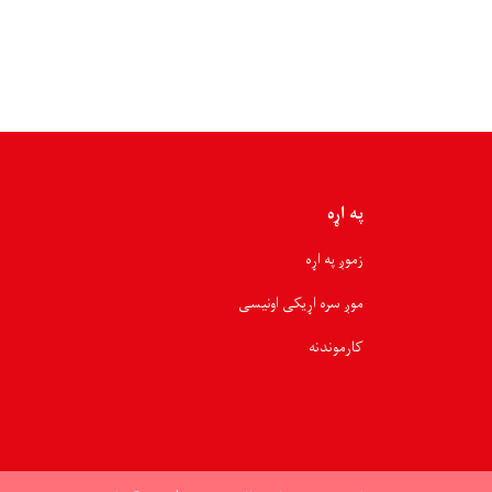
کورنیو
ته
۲
میلیونه
او
۶۲۵
زره
افغانۍ
نغدي
په اړه
مرسته
ووېشل
زموږ په اړه
شوه
موږ سره اړیکی اونیسی
کارموندنه