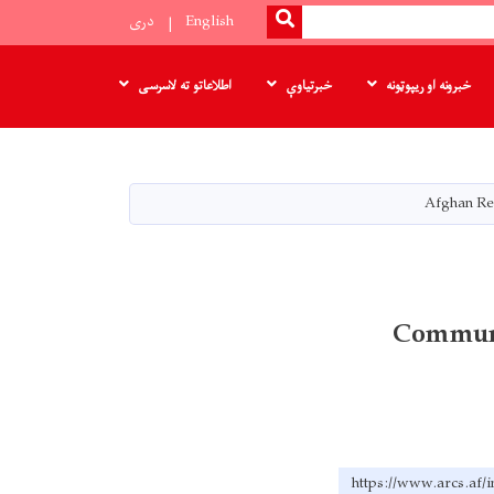
SEARCH
English
دری
خبرونه او ریپوټونه
خبرتیاوې
اطلاعاتو ته لاسرسی
Afghan Re
Communi
https://www.arcs.af/