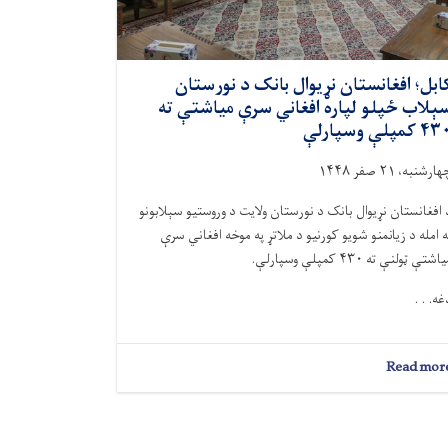
ابل؛ افغانستان نړیوال بانک د نورستان
ېلاب ‌ځپلو لپاره افغاني سرې میاشتې ته
 کمپلې وسپارلې
ارشنبه، ۲۱ صفر ۱۴۴۸
 افغانستان نړیوال بانک د نورستان ولایت د وروستیو سېلابونو
ه امله د زیانمنو شویو کورنیو د ملاتړ په موخه افغاني سرې
اشتې ټولنې ته ۴۳۰ کمپلې وسپارلې.
غه. . .
about
Read mor
کابل؛
افغانستان
نړیوال
بانک