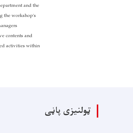
Department and the
ng the workshop's
managers.
ive contents and
ed activities within
ټولنیزی پاڼی