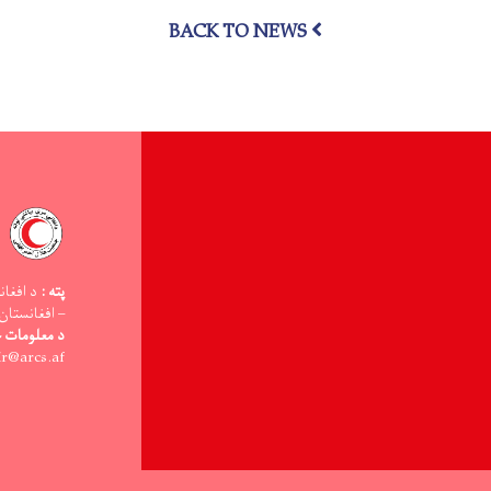
کمېټې
BACK TO NEWS
د
همغږۍ
غونډه
ترسره
شوه
پته :
د افغان
– افغانستان
د معلومات څ
ir@arcs.af -: