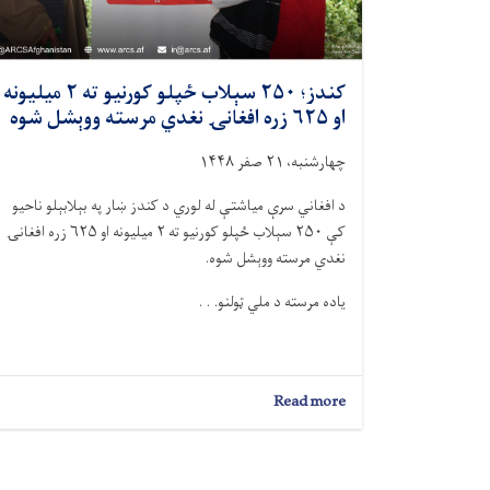
کندز؛ ۲۵۰ سېلاب ځپلو کورنیو ته ۲ میلیونه
او ۶۲۵ زره افغانۍ نغدي مرسته ووېشل شوه
چهارشنبه، ۲۱ صفر ۱۴۴۸
د افغاني سرې میاشتې له لوري د کندز ښار په بېلابېلو ناحیو
کې ۲۵۰ سېلاب ځپلو کورنیو ته ۲ میلیونه او ۶۲۵ زره افغانۍ
نغدي مرسته ووېشل شوه.
یاده مرسته د ملي ټولنو. . .
about
Read more
کندز؛
۲۵۰
سېلاب
ځپلو