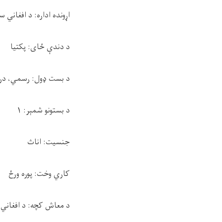
اړونده اداره: د افغاني 
د دندې ځای: پکتيا
د بست ډول: رسمي، در
د بستونو شمېر: ۱
جنسیت: اناث
کاري وخت: پوره ورځ
د معاش کچه: د افغاني