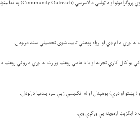
 ټولنې د لاسرسي (Community Outreach) په فعالیتونو کې ګډون کول.
ه کې یو کال کاري تجربه او یا د عامې روغتیا وزارت له لوري د رواني روغتیا