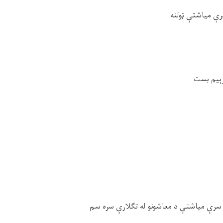
سرې میاشتې ټولنه
ېيم بست
 سرې میاشتې د معاشونو له تګلارې سره سم