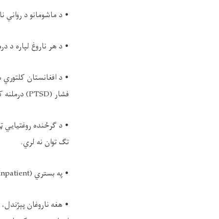
• د ماشومانو د رواني ن
• د هر ناروغ لپاره د در
• د افغانستان کلتوري شر
فشار (PTSD) درملنه کول.
• د ګرځنده روغتیایي ټی
تګ توان نه لري.
• په بستري (Inpatient) او بیرونیو (Outpatient) څانګو کې له ۲۴ ساعته دوامدارې درملنې څخه ډاډ ترلاسه کول.
• هغه ناروغان پېژندل، 