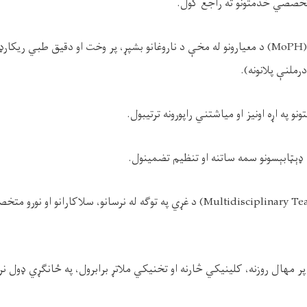
 تخصصي خدمتونو ته راجع کول.
• د عامې روغتیا وزارت (MoPH) د معیارونو له مخې د ناروغانو بشپړ، پر وخت او دقیق طبي ر
ملنې پلانونه).
ونو په اړه اونیز او میاشتني راپورونه ترتیبول.
ي ډېټابېسونو سمه ساتنه او تنظیم تضمینول.
• د څو‌ رشتوي ټیم (Multidisciplinary Team) د غړي په توګه له نرسانو، سلاکارانو 
ر مهال روزنه، کلینیکي څارنه او تخنیکي ملاتړ برابرول، په ځانګړي ډول نرسا