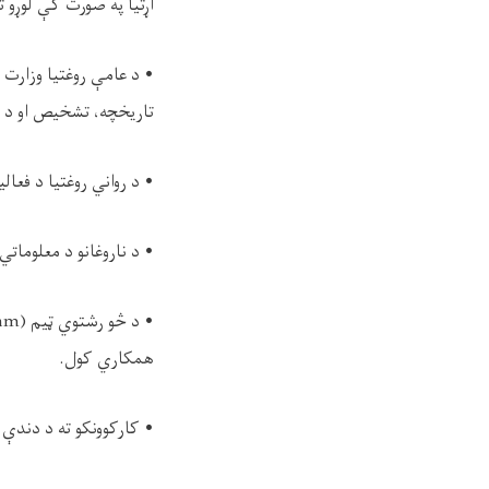
اړتیا په صورت کې لوړو
تاریخچه، تشخیص او د در
• د رواني روغتیا د فعالیت
• د ناروغانو د معلومات
همکاري کول.
• کارکوونکو ته د دندې پ