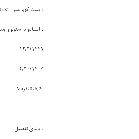
د بست کوډ نمبر : HR@0253
د اسنادو د استولو وروس
١۴۴۷/١٢/٣
۱۴۰۵/٢/٣٠
2026/20/May
د دندې تفصیل: