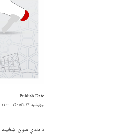
Publish Date
چهارشنبه ۱۴۰۵/۲/۲۳ - ۱۲:۰
د دندې عنوان: ښځينه ر