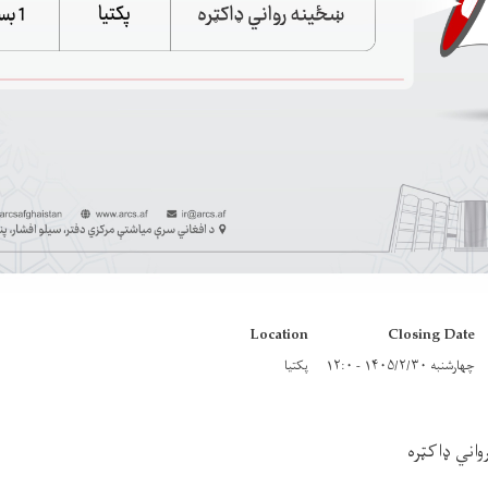
Location
Closing Date
چهارشنبه ۱۴۰۵/۲/۳۰ - ۱۲:۰
پکتیا
واني ډاکټره