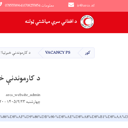
ir@arcs.af
0785558964\0708255854 معلومات
Main navigation
د افغاني سري میاشتي ټولنه
کور
VACANCY PS
د کارموندنې خبرتیا!
د کارموندنې خب
arcs_website_admin
چهارشنبه ۱۴۰۵/۲/۲۳ - ۱۶:۲۰
88%D9%86%D8%AF%D9%86%DB%90-%D8%AE%D8%A8%D8%B1%D8%AA%