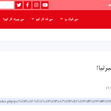
Twitter
Facebook
instagram
Youtube
لټون
موږ څوک یو
موږ څه کار کوو
موږ چیرته کار کوو؟
اصلي
منځپانګه
دانګل
رتیا!
s.af/index.php/ps/%D8%AF-%DA%A9%D8%A7%D8%B1%D9%85%D9%