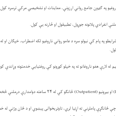
اروغیو په ګډون جامع رواني ارزونې، معاینات او تشخیصي مرکې ترسره کول.
ملنې انفرادي پلانونه جوړول، تطبیقول او څارنه یې کول.
ايطو په پام کې نیولو سره د عامو رواني ناروغیو لکه اضطراب، خپګان او له ټ
م له لارې هغو ناروغانو ته په خپلو کورونو کې روغتیایي خدمتونه وړاندې کو
چې ځانګړې پاملرنې ته اړتیا لري، تاوتریخوالی پېښوي او د ځان ‌وژنې له خ