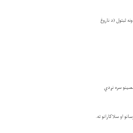
یکارډونه ثبتول (د ناروغ
او نورو متخصصینو سره نږدې
نو او سلاکارانو ته.