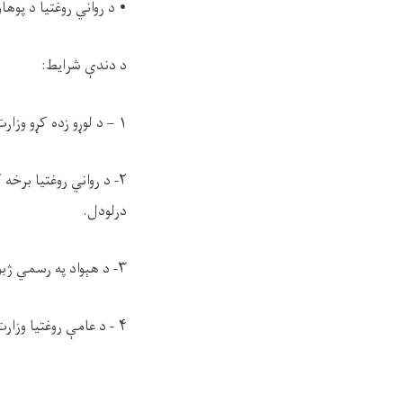
• د رواني روغتیا د پوهاوي پروګرامونو او د
د دندې شرايط:
۱ – د لوړو زده کړو وزارت له لوري د ام ډي او ارواه پوهنې تایید شوی تحصیلي سند درلودل.
۲- د رواني روغتیا برخ
درلودل.
۳- د هېواد په رسمي ژبو ( پښتو او دري) پوهېدل او له انګلیسي ژبې سره بلدتیا درلودل.
۴ - د عامې روغتیا وزارت د اېګزېټ ازموینه یې ورکړې وي.