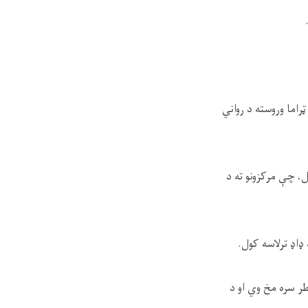
راما وروسته د رواني
ل، چې مرکزونو ته د
طر سره مخ وي او د