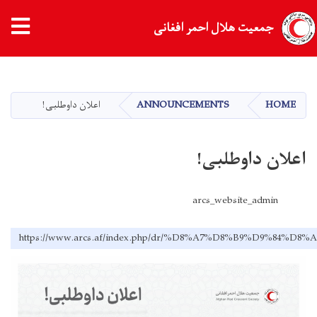
جمعیت هلال احمر افغانی
Skip
to
main
HOME
ANNOUNCEMENTS
اعلان داوطلبی!
content
اعلان داوطلبی!
arcs_website_admin
https://www.arcs.af/index.php/dr/%D8%A7%D8%B9%D9%84