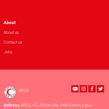
About
About us
Contact us
Jobs
Youtube
instagram
Faceboo
Twi
ARCS
Address:
ARCS, HQ, Afshar-Sillo, Fifth District, Kabul