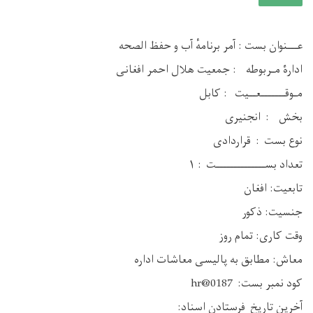
عـــنوان بست : آمر برنامهٔ آب و حفظ الصحه
ادارۀ مـربوطه : جمعیت هلال احمر افغانی
مـوقـــــــعــيت : کابل
بخش : انجنیری
نوع بست : قراردادی
تعداد بســــــــــــــت : ۱
تابعیت: افغان
جنسیت: ذکور
وقت کاری: تمام روز
معاش: مطابق به پالیسی معاشات اداره
کود نمبر بست: hr@0187
آخرین تاریخ فرستادن اسناد: