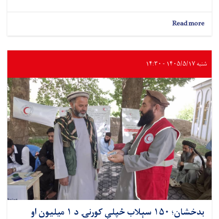
about
Read more
بدخشان؛
۱۵۰
سېلاب‌
ځپلې
شنبه ۱۴۰۵/۵/۱۷ - ۱۴:۳۰
کورنۍ
د
۱
میلیون
او
۵۷۵
زره
افغانیو
له
نغدي
مرستې
برخمنې
شوې
بدخشان؛ ۱۵۰ سېلاب‌ ځپلې کورنۍ د ۱ میلیون او