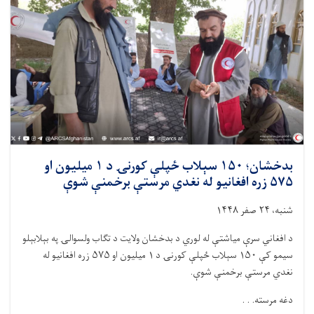
۵
ټنه
خوراکي
توکي
ووېشل
شول
بدخشان؛ ۱۵۰ سېلاب‌ ځپلې کورنۍ د ۱ میلیون او
۵۷۵ زره افغانیو له نغدي مرستې برخمنې شوې
شنبه، ۲۴ صفر ۱۴۴۸
د افغاني سرې میاشتې له لوري د بدخشان ولایت د تګاب ولسوالۍ په بېلابېلو
سیمو کې ۱۵۰ سېلاب‌ ځپلې کورنۍ د ۱ میلیون او ۵۷۵ زره افغانیو له
نغدي مرستې برخمنې شوې.
دغه مرسته. . .