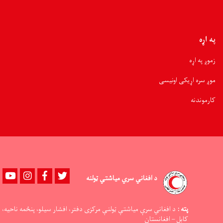
زره
افغانیو
له
نغدي
په اړه
مرستې
برخمنې
زموږ په اړه
شوې
موږ سره اړیکی اونیسی
کارموندنه
Youtube
instagram
Facebook
Twitter
د افغاني سري میاشتي ټولنه
پته :
د افغاني سرې میاشتې ټولنې مرکزی دفتر، افشار سیلو، پنځمه ناحیه،
کابل – افغانستان