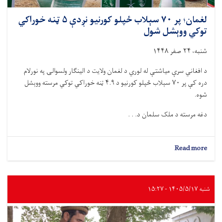
لغمان؛ پر ۷۰ سېلاب‌ ځپلو کورنیو نږدې ۵ ټنه خوراکي
توکي ووېشل شول
شنبه، ۲۴ صفر ۱۴۴۸
د افغاني سرې میاشتې له لوري د لغمان ولایت د الینګار ولسوالۍ په نورلام
دره کې پر ۷۰ سېلاب‌ ځپلو کورنیو د ۴.۹ ټنه خوراکي توکي مرسته ووېشل
شوه.
دغه مرسته د ملک سلمان د. . .
about
Read more
لغمان؛
پر
۷۰
سېلاب‌
شنبه ۱۴۰۵/۵/۱۷ - ۱۵:۲۷
ځپلو
کورنیو
نږدې