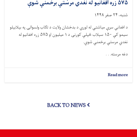
۵۷۵ زره افغانیو له نغدي مرستې برخمنې شوې
شنبه، ۲۴ صفر ۱۴۴۸
د افغاني سرې میاشتې له لوري د بدخشان ولایت د تګاب ولسوالۍ په بېلابېلو
سیمو کې ۱۵۰ سېلاب‌ ځپلې کورنۍ د ۱ میلیون او ۵۷۵ زره افغانیو له
نغدي مرستې برخمنې شوې.
دغه مرسته. . .
about
Read more
بدخشان؛
۱۵۰
سېلاب‌
ځپلې
BACK TO NEWS
کورنۍ
د
۱
میلیون
او
۵۷۵