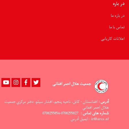
توزیع
در باره
شد
در باره ما
تماس با ما
اعلانات کاریابی
Youtube
instagram
Facebook
Twitter
جمعیت هلال احمر افغانی
آدرس :
افغانستان - کابل، ناحيه پنجم، افشار سيلو، دفتر مرکزي جمعيت
هلال احمر افغاني
شماره های تماس :
0708255827-0708255854
ir@arcs.af -:ایمیل آدرس