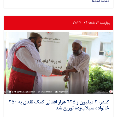
about
Read more
کابل؛
ورکشاپ
آموزشی
درباره
چهارشنبه ۱۴۰۵/۵/۱۴ - ۱۶:۳۷
معرفی
نهضت
بین‌المللی
و
جمعیت‌های
ملی
برای
علمای
دینی
برگزار
شد
کندز؛ ۲ میلیون و ۶۲۵ هزار افغانی کمک نقدی به ۲۵۰
خانواده سیلاب‌زده توزیع شد