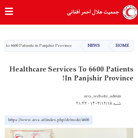
جمعیت هلال احمر افغانی
Skip
to
main
es to 6600 Patients in Panjshir Province!
NEWS
HOME
content
Healthcare Services To 6600 Patients
In Panjshir Province!
arcs_website_admin
شنبه ۱۴۰۳/۱۲/۱۸ - ۲۱:۳۲
https://www.arcs.af/index.php/dr/node/4600