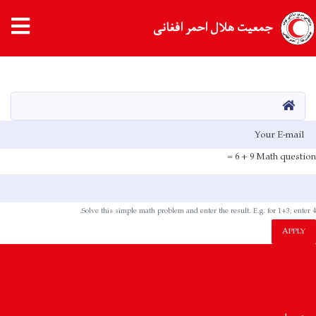
جمعیت هلال احمر افغانی
Skip
to
main
HOME
content
E-mai
9 + 6 =
Math question
Solve this simple math problem and enter the result. E.g. for 1+3, enter 4.
APPLY