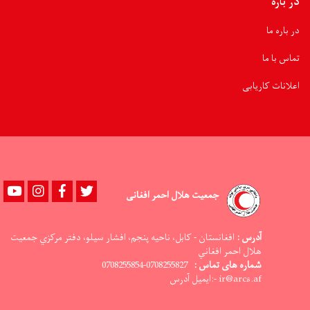
در باره
در باره ما
تماس با ما
اعلانات کاریابی
Youtube
instagram
Facebook
Twitter
جمعیت هلال احمر افغانی
آدرس :
افغانستان - کابل، ناحيه پنجم، افشار سيلو، دفتر مرکزي جمعيت
هلال احمر افغاني
0708255827-0708255854
شماره های تماس :
ir@arcs.af -:ایمیل آدرس